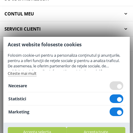
CONTUL MEU
SERVICII CLIENTI
CONTACT
Acest website foloseste cookies
Folosim cookie-uri pentru a personaliza conținutul și anunțurile,
pentru a oferi funcții de rețele sociale și pentru a analiza traficul.
Email:
office@elaptepraf.ro
De asemenea, le oferim partenerilor de rețele sociale, de
Telefon:
0745-964-449
publicitate și de analize informații cu privire la modul în care
Citeste mai mult
folosiți site-ul nostru. Aceștia le pot combina cu alte informații
Adresa:
Sos. Borsului, Nr. 20, Oradea, Jud. Bihor
oferite de dvs. sau culese în urma folosirii serviciilor lor.
Necesare
Statistici
Marketing
Accepta selectia
Accepta toate