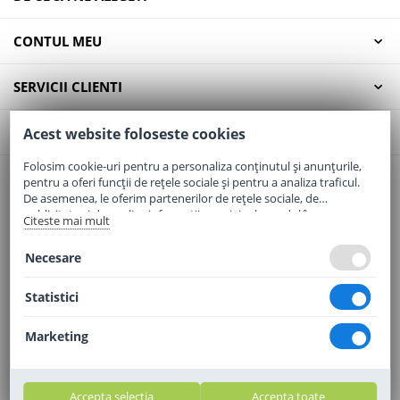
CONTUL MEU
SERVICII CLIENTI
CONTACT
Acest website foloseste cookies
Folosim cookie-uri pentru a personaliza conținutul și anunțurile,
pentru a oferi funcții de rețele sociale și pentru a analiza traficul.
Email:
office@elaptepraf.ro
De asemenea, le oferim partenerilor de rețele sociale, de
Telefon:
0745-964-449
publicitate și de analize informații cu privire la modul în care
Citeste mai mult
folosiți site-ul nostru. Aceștia le pot combina cu alte informații
Adresa:
Sos. Borsului, Nr. 20, Oradea, Jud. Bihor
oferite de dvs. sau culese în urma folosirii serviciilor lor.
Necesare
Statistici
Marketing
Accepta selectia
Accepta toate