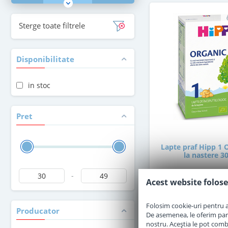
Sterge toate filtrele
Disponibilitate
in stoc
Pret
Lapte praf Hipp 1 
la nastere 3
-
Acest website folose
in stoc
Folosim cookie-uri pentru a 
Producator
30
De asemenea, le oferim parten
,00
Le
nostru. Aceștia le pot combin