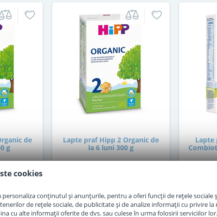
Organic de
Lapte praf Hipp 2 Organic de
Lapte 
00 g
la 6 luni 300 g
Combioti
ste cookies
in stoc
personaliza conținutul și anunțurile, pentru a oferi funcții de rețele sociale și
30
erilor de rețele sociale, de publicitate și de analize informații cu privire la m
,00
i
Lei
a cu alte informații oferite de dvs. sau culese în urma folosirii serviciilor lor