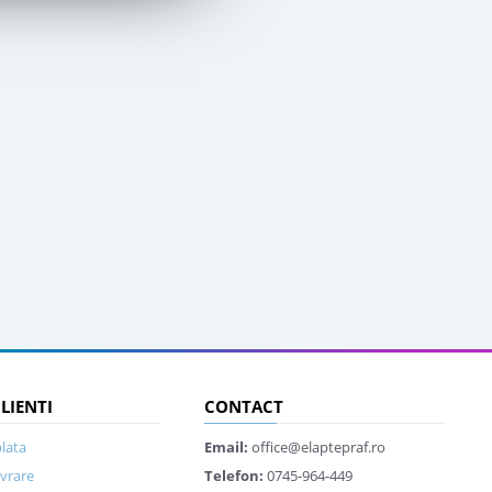
CLIENTI
CONTACT
lata
Email:
office@elaptepraf.ro
ivrare
Telefon:
0745-964-449