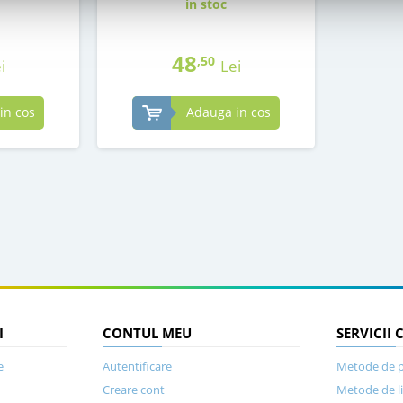
in stoc
48
,50
i
Lei
in cos
Adauga in cos
I
CONTUL MEU
SERVICII 
e
Autentificare
Metode de p
Creare cont
Metode de l