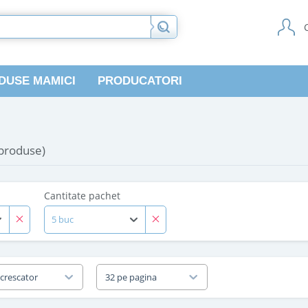
DUSE MAMICI
PRODUCATORI
 produse)
Cantitate pachet
5 buc
 crescator
32 pe pagina