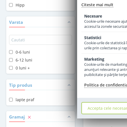
Citeste mai mult
Hipp
Adauga 
Necesare
Cookie-urile necesare ajută
Varsta
accesul la zonele securiza
Statistici
Cookie-urile de statistică 
urile prin colectarea şi r
0-6 luni
Marketing
6-12 luni
Cookie-urile de marketing s
0 luni +
anunţuri relevante şi antr
puiblicitate şi părţile ter
Tip produs
Politica de confidenti
lapte praf
Lapte praf Hipp
Accepta cele necesa
pentru colici si con
la nastere 3
Gramaj