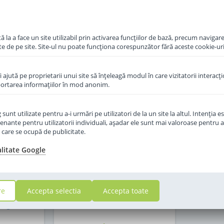
in cos
Adauga in cos
 la a face un site utilizabil prin activarea funcţiilor de bază, precum navigare
te de pe site. Site-ul nu poate funcţiona corespunzător fără aceste cookie-uri
îi ajută pe proprietarii unui site să înţeleagă modul în care vizitatorii interacţ
aportarea informaţiilor în mod anonim.
unt utilizate pentru a-i urmări pe utilizatori de la un site la altul. Intenţia es
enante pentru utilizatorii individuali, aşadar ele sunt mai valoroase pentru a
ţe care se ocupă de publicitate.
alitate Google
 Comfort
Lapte praf Hipp AR antireflux
re
Accepta selectia
Accepta toate
stipatie de
de la nastere 300 g
00 g