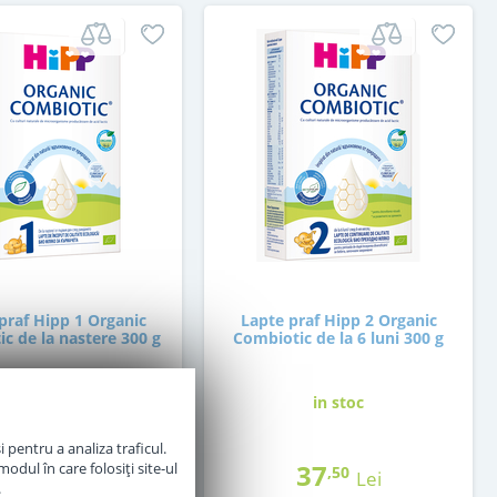
praf Hipp 1 Organic
Lapte praf Hipp 2 Organic
c de la nastere 300 g
Combiotic de la 6 luni 300 g
in stoc
in stoc
 pentru a analiza traficul.
36
37
odul în care folosiți site-ul
,50
,50
Lei
Lei
.