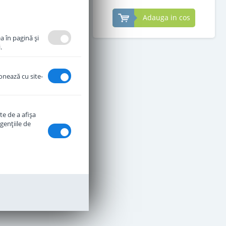
Adauga in cos
Adauga in cos
a în pagină şi
.
ionează cu site-
te de a afişa
genţiile de