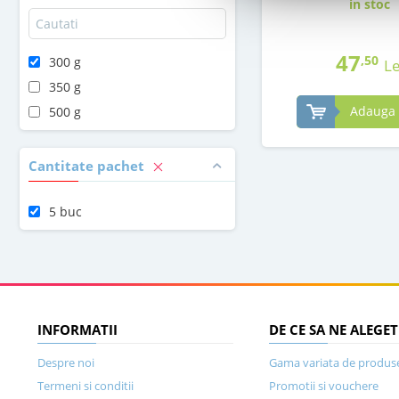
in stoc
47
,50
300 g
Le
350 g
Adauga 
500 g
Cantitate pachet
5 buc
INFORMATII
DE CE SA NE ALEGET
Despre noi
Gama variata de produs
Termeni si conditii
Promotii si vouchere