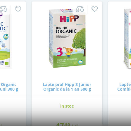
 Organic
Lapte praf Hipp 3 Junior
Lapte
luni 300 g
Organic de la 1 an 500 g
Combio
in stoc
47
,50
i
Lei