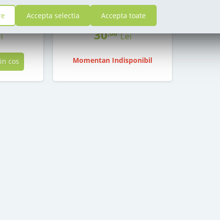
stoc epuizat
re
Accepta selectia
Accepta toate
30
,00
i
Lei
Momentan Indisponibil
in cos