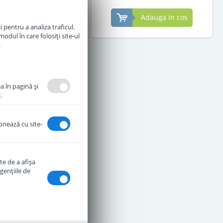
Adauga in cos
Adauga in cos
 pentru a analiza traficul.
odul în care folosiți site-ul
.
a în pagină şi
.
ionează cu site-
te de a afişa
genţiile de