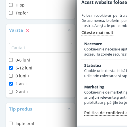
Acest website folose
Hipp
Adauga 
Topfer
Folosim cookie-uri pentru a 
De asemenea, le oferim parten
nostru. Aceștia le pot combin
Varsta
Citeste mai mult
Necesare
Cookie-urile necesare ajută
accesul la zonele securiza
0-6 luni
Statistici
6-12 luni
Cookie-urile de statistică 
0 luni +
urile prin colectarea şi r
1 an +
Marketing
2 ani +
Cookie-urile de marketing s
anunţuri relevante şi antr
puiblicitate şi părţile ter
Lapte praf Hipp 2
Tip produs
Combiotic de la 6 
Politica de confidenti
lapte praf