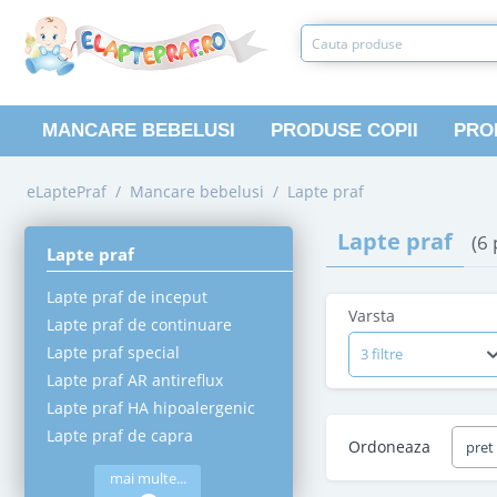
MANCARE BEBELUSI
PRODUSE COPII
PRO
eLaptePraf
/
Mancare bebelusi
/
Lapte praf
Lapte praf
(6
Lapte praf
Lapte praf de inceput
Varsta
Lapte praf de continuare
Lapte praf special
3 filtre
Lapte praf AR antireflux
Lapte praf HA hipoalergenic
Lapte praf de capra
Ordoneaza
pret
mai multe...