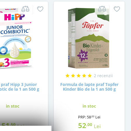
2 recenzii
 praf Hipp 3 Junior
Formula de lapte praf Topfer
tic de la 1 an 500 g
Kinder Bio de la 1 an 500 g
in stoc
in stoc
PRP:
58
Lei
,00
51
52
,50
,00
Lei
Lei