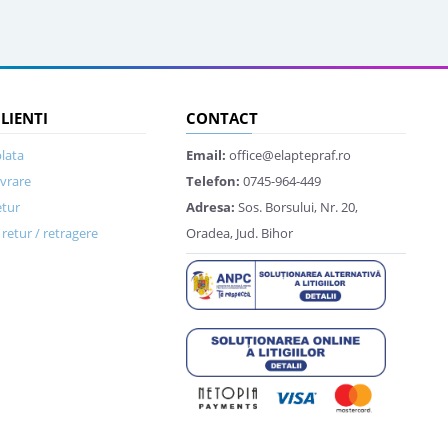
CLIENTI
CONTACT
lata
Email:
office@elaptepraf.ro
ivrare
Telefon:
0745-964-449
etur
Adresa:
Sos. Borsului, Nr. 20,
retur / retragere
Oradea, Jud. Bihor