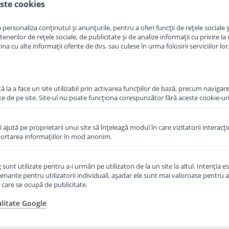
ste cookies
in cos
Adauga in cos
personaliza conținutul și anunțurile, pentru a oferi funcții de rețele sociale și
erilor de rețele sociale, de publicitate și de analize informații cu privire la m
a cu alte informații oferite de dvs. sau culese în urma folosirii serviciilor lor
 la a face un site utilizabil prin activarea funcţiilor de bază, precum navigare
te de pe site. Site-ul nu poate funcţiona corespunzător fără aceste cookie-uri
îi ajută pe proprietarii unui site să înţeleagă modul în care vizitatorii interacţ
aportarea informaţiilor în mod anonim.
unt utilizate pentru a-i urmări pe utilizatori de la un site la altul. Intenţia es
enante pentru utilizatorii individuali, aşadar ele sunt mai valoroase pentru a
ţe care se ocupă de publicitate.
 Organic
Lapte praf Hipp 2 Organic de
luni 800 g
la 6 luni 300 g
alitate Google