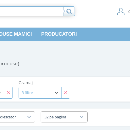
DUSE MAMICI
PRODUCATORI
 produse)
Gramaj
3 filtre
 crescator
32 pe pagina