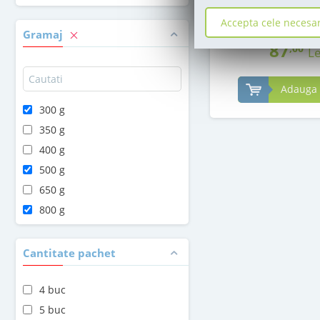
in stoc
Accepta cele necesa
Gramaj
87
,00
Le
Adauga 
300 g
350 g
400 g
500 g
650 g
800 g
Cantitate pachet
4 buc
5 buc