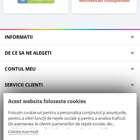
Momentan Indisponibil
INFORMATII
DE CE SA NE ALEGETI
CONTUL MEU
SERVICII CLIENTI
CONTACT
Acest website foloseste cookies
Folosim cookie-uri pentru a personaliza conținutul și anunțurile,
pentru a oferi funcții de rețele sociale și pentru a analiza traficul.
Email:
office@elaptepraf.ro
De asemenea, le oferim partenerilor de rețele sociale, de
Telefon:
0745-964-449
publicitate și de analize informații cu privire la modul în care
Citeste mai mult
folosiți site-ul nostru. Aceștia le pot combina cu alte informații
Adresa:
Sos. Borsului, Nr. 20, Oradea, Jud. Bihor