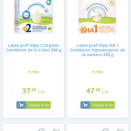
Lapte praf Hipp 2 Organic
Lapte praf Hipp HA 1
Combiotic de la 6 luni 300 g
Combiotic hipoalergenic de
la nastere 350 g
in stoc
in stoc
37
47
,50
,50
Lei
Lei
Adauga in cos
Adauga in cos