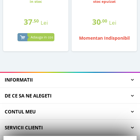
in stoc
stoc epuizat
37
30
,50
,00
Lei
Lei
Adauga in cos
Momentan Indisponibil
INFORMATII
DE CE SA NE ALEGETI
CONTUL MEU
SERVICII CLIENTI