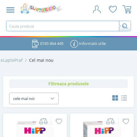
0745 964 449
Informatii utile
eLaptePraf
/
Cel mai nou
Filtreaza produsele
cele mai noi