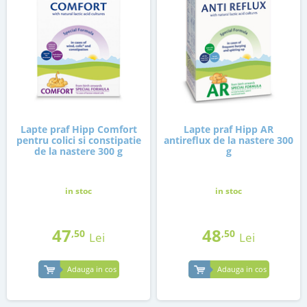
Lapte praf Hipp Comfort
Lapte praf Hipp AR
pentru colici si constipatie
antireflux de la nastere 300
de la nastere 300 g
g
in stoc
in stoc
47
48
,50
,50
Lei
Lei
Adauga in cos
Adauga in cos