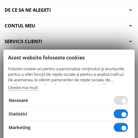
DE CE SA NE ALEGETI
CONTUL MEU
SERVICII CLIENTI
CONTACT
Acest website foloseste cookies
Folosim cookie-uri pentru a personaliza conținutul și anunțurile,
pentru a oferi funcții de rețele sociale și pentru a analiza traficul.
Email:
office@elaptepraf.ro
De asemenea, le oferim partenerilor de rețele sociale, de
Telefon:
0745-964-449
publicitate și de analize informații cu privire la modul în care
Citeste mai mult
folosiți site-ul nostru. Aceștia le pot combina cu alte informații
Adresa:
Sos. Borsului, Nr. 20, Oradea, Jud. Bihor
oferite de dvs. sau culese în urma folosirii serviciilor lor.
Necesare
Statistici
Marketing