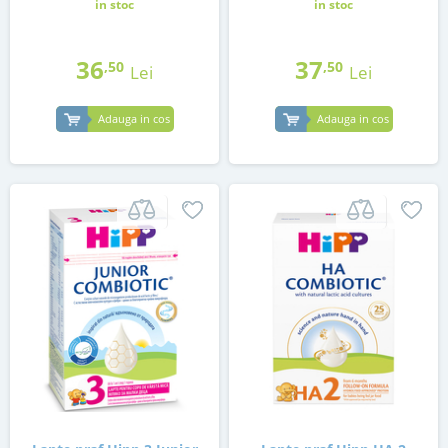
in stoc
in stoc
36
37
,50
,50
Lei
Lei
Adauga in cos
Adauga in cos