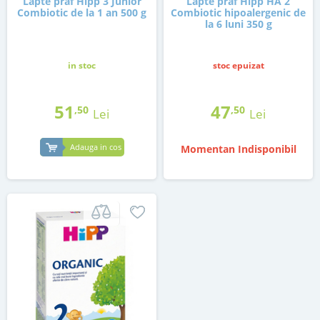
Lapte praf Hipp 3 Junior
Lapte praf Hipp HA 2
Combiotic de la 1 an 500 g
Combiotic hipoalergenic de
la 6 luni 350 g
in stoc
stoc epuizat
51
47
,50
,50
Lei
Lei
Adauga in cos
Momentan Indisponibil