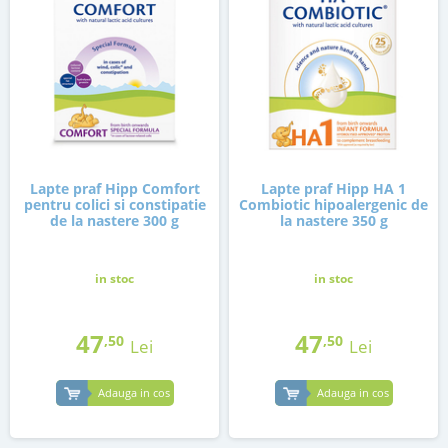
Lapte praf Hipp Comfort
Lapte praf Hipp HA 1
pentru colici si constipatie
Combiotic hipoalergenic de
de la nastere 300 g
la nastere 350 g
in stoc
in stoc
47
47
,50
,50
Lei
Lei
Adauga in cos
Adauga in cos