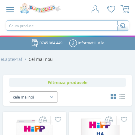
0745 964 449
Informatii utile
eLaptePraf
/
Cel mai nou
Filtreaza produsele
cele mai noi