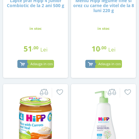
Lapte praf Hipp 4 Junior
Meniu Hipp legume fine si
Combiotic de la 2 ani 500 g
orez cu carne de vitel de la 8
luni 220 g
in stoc
in stoc
51
10
,00
,00
Lei
Lei
Adauga in cos
Adauga in cos