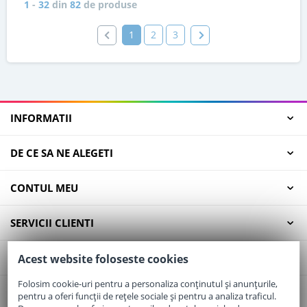
1
-
32
din
82
de produse
1
2
3
INFORMATII
DE CE SA NE ALEGETI
CONTUL MEU
SERVICII CLIENTI
CONTACT
Acest website foloseste cookies
Folosim cookie-uri pentru a personaliza conținutul și anunțurile,
pentru a oferi funcții de rețele sociale și pentru a analiza traficul.
Email:
office@elaptepraf.ro