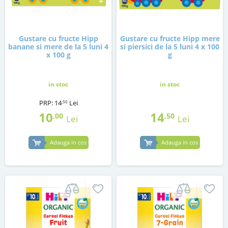
Gustare cu fructe Hipp
Gustare cu fructe Hipp mere
banane si mere de la 5 luni 4
si piersici de la 5 luni 4 x 100
x 100 g
g
in stoc
in stoc
PRP:
14
Lei
,50
10
14
,00
,50
Lei
Lei
Adauga in cos
Adauga in cos