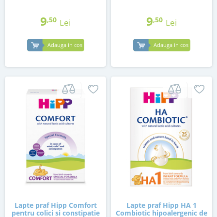
9
9
,50
,50
Lei
Lei
Adauga in cos
Adauga in cos
Lapte praf Hipp Comfort
Lapte praf Hipp HA 1
pentru colici si constipatie
Combiotic hipoalergenic de