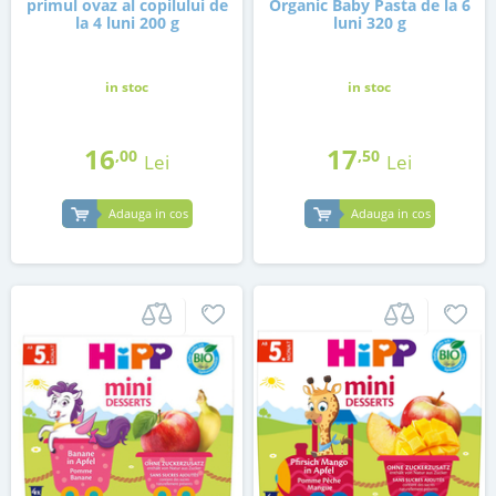
primul ovaz al copilului de
Organic Baby Pasta de la 6
la 4 luni 200 g
luni 320 g
in stoc
in stoc
16
17
,00
,50
Lei
Lei
Adauga in cos
Adauga in cos