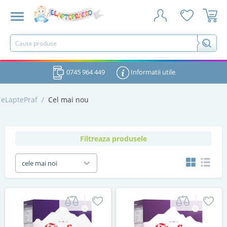
0745 964 449
Informatii utile
eLaptePraf
/
Cel mai nou
Filtreaza produsele
cele mai noi