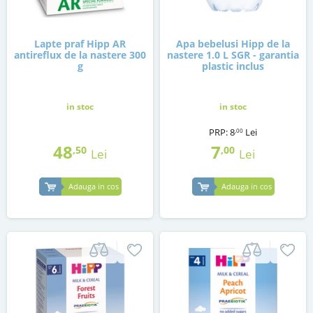
Lapte praf Hipp AR
Apa bebelusi Hipp de la
antireflux de la nastere 300
nastere 1.0 L SGR - garantia
g
plastic inclus
in stoc
in stoc
PRP:
8
Lei
,00
48
7
,50
,00
Lei
Lei
Adauga in cos
Adauga in cos