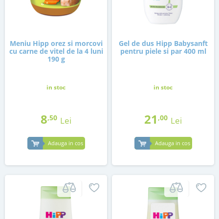
Meniu Hipp orez si morcovi
Gel de dus Hipp Babysanft
cu carne de vitel de la 4 luni
pentru piele si par 400 ml
190 g
in stoc
in stoc
8
21
,50
,00
Lei
Lei
Adauga in cos
Adauga in cos