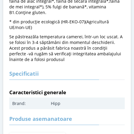
făină de alac integral*, făină de secară integrală*,făină
de mei integral*), 5% fulgi de banană*, vitamina
B1.Conţine gluten.
* din producţie ecologică (HR-EKO-07)(Agricultură
UE/non-UE)
Se păstreazăla temperatura camerei, într-un loc uscat. A
se folosi în 3-4 săptămâni din momentul deschiderii.
Acest produs a părăsit fabrica noastră în condiţii
perfecte -vă rugăm să verificaţi integritatea ambalajului
înainte de a folosi produsul
Specificatii
Caracteristici generale
Brand:
Hipp
Produse asemanatoare