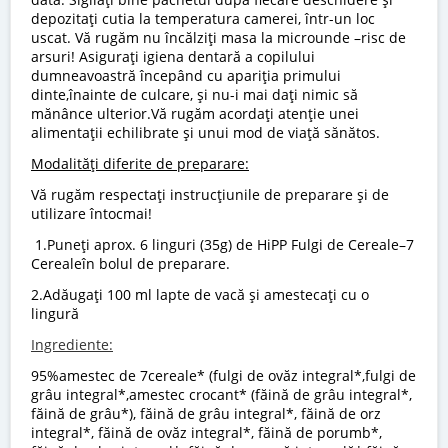
depozitaţi cutia la temperatura camerei, într-un loc
uscat. Vă rugăm nu încălziţi masa la microunde –risc de
arsuri! Asiguraţi igiena dentară a copilului
dumneavoastră începând cu apariţia primului
dinte,înainte de culcare, și nu-i mai dați nimic să
mănânce ulterior.Vă rugăm acordați atenție unei
alimentații echilibrate și unui mod de viață sănătos.
Modalităţi diferite de preparare:
Vă rugăm respectaţi instrucţiunile de preparare şi de
utilizare întocmai!
1.Puneţi aprox. 6 linguri (35g) de HiPP Fulgi de Cereale–7
Cerealeîn bolul de preparare.
2.Adăugaţi 100 ml lapte de vacă şi amestecaţi cu o
lingură
Ingrediente:
95%amestec de 7cereale* (fulgi de ovăz integral*,fulgi de
grâu integral*,amestec crocant* (făină de grâu integral*,
făină de grâu*), făină de grâu integral*, făină de orz
integral*, făină de ovăz integral*, făină de porumb*,