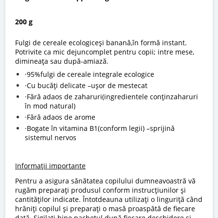
200 g
Fulgi de cereale ecologiceşi banană,în formă instant.
Potrivite ca mic dejuncomplet pentru copii; intre mese,
dimineaţa sau după-amiază.
·95%fulgi de cereale integrale ecologice
·Cu bucăţi delicate –uşor de mestecat
·Fără adaos de zaharuri(ingredientele conţinzaharuri
în mod natural)
·Fără adaos de arome
·Bogate în vitamina B1(conform legii) –sprijină
sistemul nervos
Informații importante
Pentru a asigura sănătatea copilului dumneavoastră vă
rugăm preparați produsul conform instrucţiunilor şi
cantităţilor indicate. Întotdeauna utilizaţi o linguriţă când
hrăniţi copilul şi preparaţi o masă proaspătă de fiecare
dată. Sigilaţi bine pachetul după fiecare deschidere şi