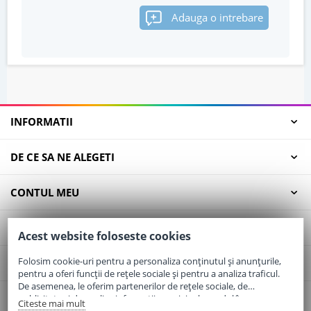
Adauga o intrebare
INFORMATII
DE CE SA NE ALEGETI
CONTUL MEU
SERVICII CLIENTI
Acest website foloseste cookies
Folosim cookie-uri pentru a personaliza conținutul și anunțurile,
CONTACT
pentru a oferi funcții de rețele sociale și pentru a analiza traficul.
De asemenea, le oferim partenerilor de rețele sociale, de
publicitate și de analize informații cu privire la modul în care
Citeste mai mult
Email:
office@elaptepraf.ro