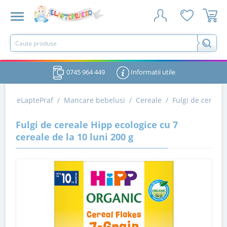
0745 964 449
Informatii utile
eLaptePraf
/
Mancare bebelusi
/
Cereale
/
Fulgi de cereale
Fulgi de cereale Hipp ecologice cu 7
cereale de la 10 luni 200 g