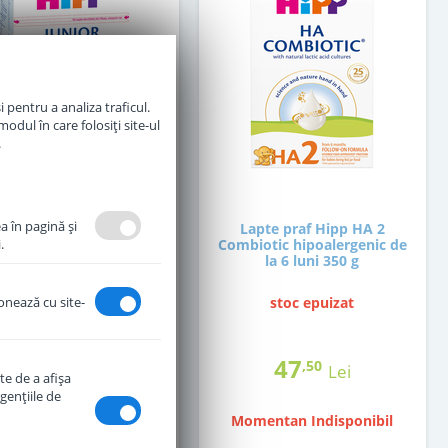
 pentru a analiza traficul.
odul în care folosiți site-ul
.
a în pagină şi
pte praf Hipp 3 Junior
Lapte praf Hipp HA 2
.
biotic de la 1 an 500 g
Combiotic hipoalergenic de
la 6 luni 350 g
ionează cu site-
in stoc
stoc epuizat
51
47
,50
,50
Lei
Lei
te de a afişa
genţiile de
Momentan Indisponibil
Adauga in cos