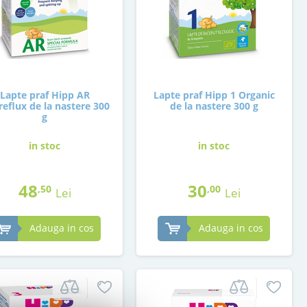
Lapte praf Hipp AR
Lapte praf Hipp 1 Organic
reflux de la nastere 300
de la nastere 300 g
g
in stoc
in stoc
48
30
,50
,00
Lei
Lei
Adauga in cos
Adauga in cos