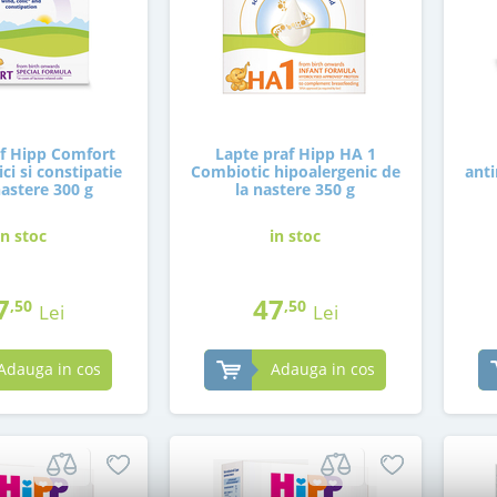
af Hipp Comfort
Lapte praf Hipp HA 1
ci si constipatie
Combiotic hipoalergenic de
anti
nastere 300 g
la nastere 350 g
in stoc
in stoc
7
47
,50
,50
Lei
Lei
Adauga in cos
Adauga in cos