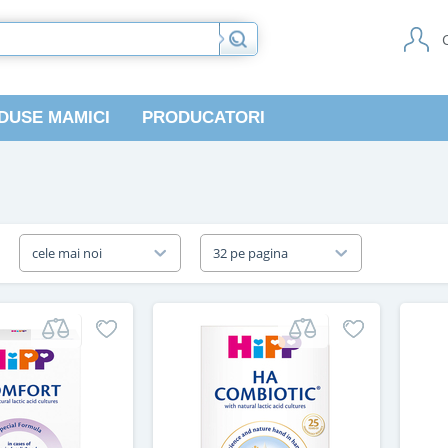
DUSE MAMICI
PRODUCATORI
a
cele mai noi
32 pe pagina