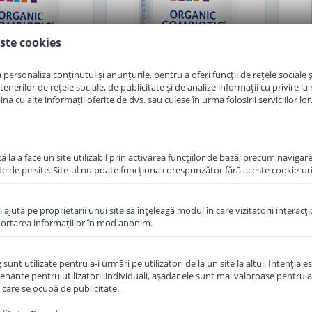
ste cookies
personaliza conținutul și anunțurile, pentru a oferi funcții de rețele sociale și
erilor de rețele sociale, de publicitate și de analize informații cu privire la m
a cu alte informații oferite de dvs. sau culese în urma folosirii serviciilor lor
 la a face un site utilizabil prin activarea funcţiilor de bază, precum navigare
f Hipp 1 Organic
Lapte praf Hipp 2 Organic
La
te de pe site. Site-ul nu poate funcţiona corespunzător fără aceste cookie-uri
de la nastere 300
Combiotic de la 6 luni 300 g
Com
g
îi ajută pe proprietarii unui site să înţeleagă modul în care vizitatorii interacţ
in stoc
in stoc
aportarea informaţiilor în mod anonim.
6
37
,50
,50
Lei
Lei
unt utilizate pentru a-i urmări pe utilizatori de la un site la altul. Intenţia es
enante pentru utilizatorii individuali, aşadar ele sunt mai valoroase pentru a
ţe care se ocupă de publicitate.
Adauga in cos
Adauga in cos