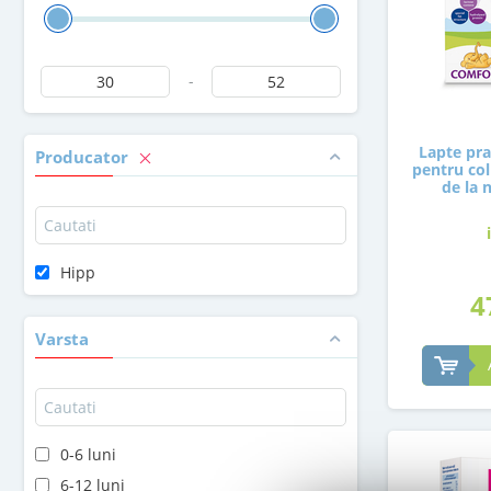
-
Lapte pr
Producator
pentru coli
de la 
Hipp
4
Varsta
0-6 luni
6-12 luni