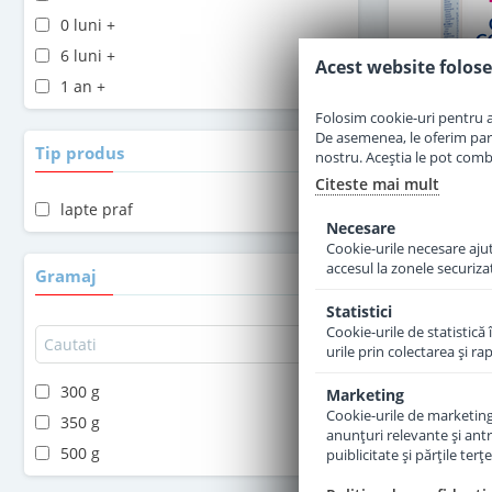
0 luni +
6 luni +
Acest website folose
1 an +
Folosim cookie-uri pentru a 
De asemenea, le oferim parten
Tip produs
nostru. Aceștia le pot combin
Citeste mai mult
lapte praf
Necesare
Cookie-urile necesare ajută
Lapte pra
accesul la zonele securiza
Combiotic 
Gramaj
Statistici
Cookie-urile de statistică 
urile prin colectarea şi r
300 g
Marketing
3
Cookie-urile de marketing s
350 g
anunţuri relevante şi antr
500 g
puiblicitate şi părţile ter