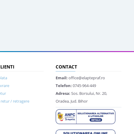
CLIENTI
CONTACT
lata
Email:
office@elaptepraf.ro
ivrare
Telefon:
0745-964-449
etur
Adresa:
Sos. Borsului, Nr. 20,
retur / retragere
Oradea, Jud. Bihor