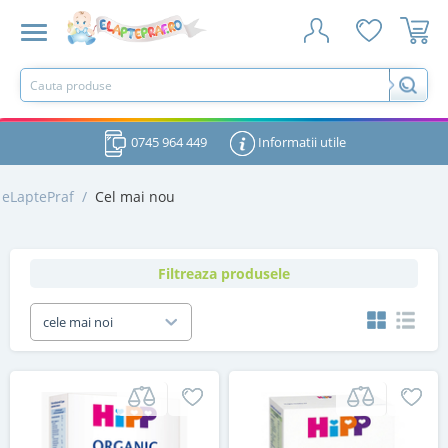
0745 964 449
Informatii utile
eLaptePraf
/
Cel mai nou
Filtreaza produsele
cele mai noi