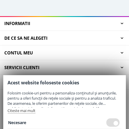
INFORMATII
DE CE SA NE ALEGETI
CONTUL MEU
SERVICII CLIENTI
CONTACT
Acest website foloseste cookies
Folosim cookie-uri pentru a personaliza conținutul și anunțurile,
pentru a oferi funcții de rețele sociale și pentru a analiza traficul.
Email:
office@elaptepraf.ro
De asemenea, le oferim partenerilor de rețele sociale, de
Telefon:
0745-964-449
publicitate și de analize informații cu privire la modul în care
Citeste mai mult
folosiți site-ul nostru. Aceștia le pot combina cu alte informații
Adresa:
Sos. Borsului, Nr. 20, Oradea, Jud. Bihor
oferite de dvs. sau culese în urma folosirii serviciilor lor.
Necesare