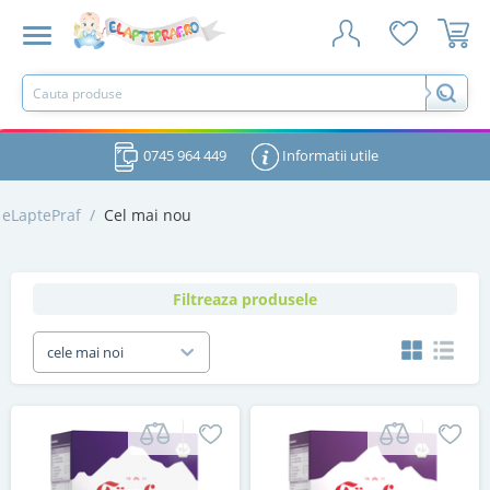
0745 964 449
Informatii utile
eLaptePraf
/
Cel mai nou
Filtreaza produsele
cele mai noi