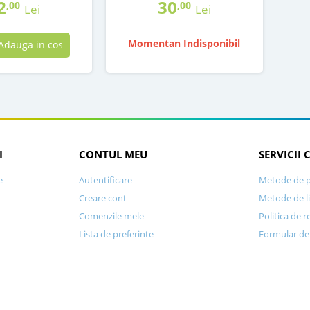
2
30
,00
,00
Lei
Lei
Momentan Indisponibil
Adauga in cos
I
CONTUL MEU
SERVICII 
e
Autentificare
Metode de p
Creare cont
Metode de l
Comenzile mele
Politica de r
Lista de preferinte
Formular de 