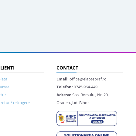
CLIENTI
CONTACT
lata
Email:
office@elaptepraf.ro
ivrare
Telefon:
0745-964-449
etur
Adresa:
Sos. Borsului, Nr. 20,
retur / retragere
Oradea, Jud. Bihor