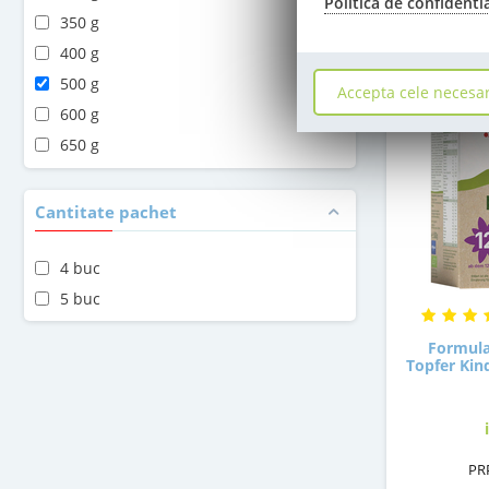
Politica de confidenti
350 g
400 g
500 g
Accepta cele necesa
600 g
650 g
800 g
Cantitate pachet
4 buc
5 buc
Formula
Topfer Kind
PR