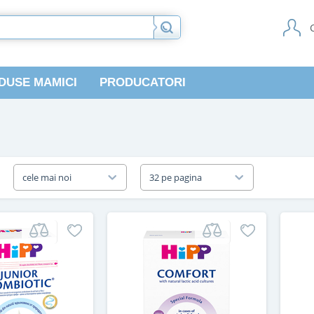
DUSE MAMICI
PRODUCATORI
a
cele mai noi
32 pe pagina