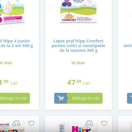
f Hipp 4 Junior
Lapte praf Hipp Comfort
de la 2 ani 500 g
pentru colici si constipatie
anti
de la nastere 300 g
in stoc
in stoc
1
47
,00
,50
Lei
Lei
Adauga in cos
Adauga in cos