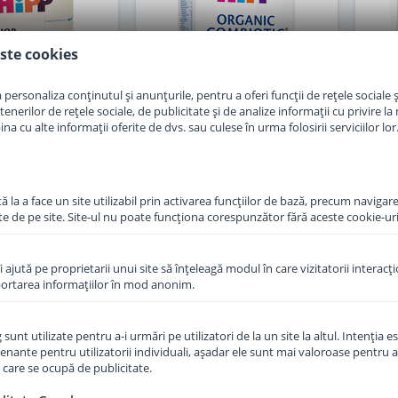
ste cookies
personaliza conținutul și anunțurile, pentru a oferi funcții de rețele sociale și
erilor de rețele sociale, de publicitate și de analize informații cu privire la m
a cu alte informații oferite de dvs. sau culese în urma folosirii serviciilor lor
 la a face un site utilizabil prin activarea funcţiilor de bază, precum navigare
f Hipp 3 Junior
Lapte praf Hipp 1 Organic
Lap
te de pe site. Site-ul nu poate funcţiona corespunzător fără aceste cookie-uri
e la 1 an 500 g
Combiotic de la nastere 300
Comb
g
îi ajută pe proprietarii unui site să înţeleagă modul în care vizitatorii interacţ
in stoc
in stoc
aportarea informaţiilor în mod anonim.
7
36
,50
,50
Lei
Lei
unt utilizate pentru a-i urmări pe utilizatori de la un site la altul. Intenţia es
enante pentru utilizatorii individuali, aşadar ele sunt mai valoroase pentru a
ţe care se ocupă de publicitate.
Adauga in cos
Adauga in cos