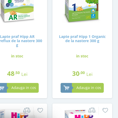
Lapte praf Hipp AR
Lapte praf Hipp 1 Organic
reflux de la nastere 300
de la nastere 300 g
g
in stoc
in stoc
48
30
,50
,00
Lei
Lei
Adauga in cos
Adauga in cos