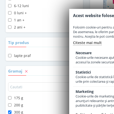
6-12 luni
0 luni +
Acest website folose
1 an +
2 ani +
Folosim cookie-uri pentru a 
De asemenea, le oferim parten
nostru. Aceștia le pot combin
Tip produs
Citeste mai mult
Necesare
lapte praf
Cookie-urile necesare ajută
Lapte pra
accesul la zonele securiza
Organic d
Gramaj
Statistici
Cookie-urile de statistică 
urile prin colectarea şi r
Marketing
4
Cookie-urile de marketing s
175 g
anunţuri relevante şi antr
200 g
puiblicitate şi părţile ter
300 g