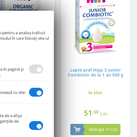
 pentru a analiza traficul.
odul în care folosiți site-ul
.
a în pagină şi
te praf Hipp 2 Organic
Lapte praf Hipp 3 Junior
.
iotic de la 6 luni 300 g
Combiotic de la 1 an 500 g
ionează cu site-
in stoc
in stoc
37
51
,50
,50
Lei
Lei
te de a afişa
genţiile de
Adauga in cos
Adauga in cos