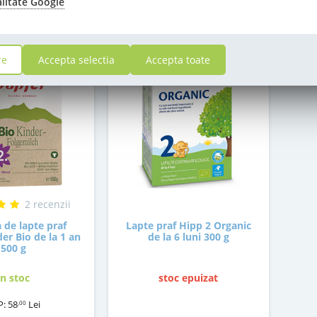
alitate Google
re
Accepta selectia
Accepta toate
2 recenzii
 de lapte praf
Lapte praf Hipp 2 Organic
er Bio de la 1 an
de la 6 luni 300 g
500 g
in stoc
stoc epuizat
P:
58
Lei
,00