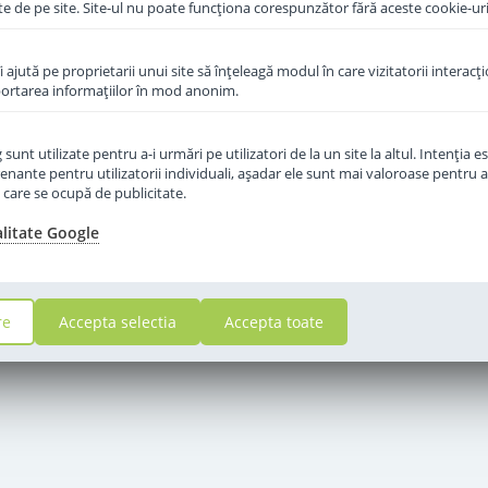
te de pe site. Site-ul nu poate funcţiona corespunzător fără aceste cookie-uri
îi ajută pe proprietarii unui site să înţeleagă modul în care vizitatorii interacţ
aportarea informaţiilor în mod anonim.
unt utilizate pentru a-i urmări pe utilizatori de la un site la altul. Intenţia es
enante pentru utilizatorii individuali, aşadar ele sunt mai valoroase pentru a
ţe care se ocupă de publicitate.
alitate Google
re
Accepta selectia
Accepta toate