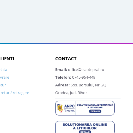
CLIENTI
CONTACT
lata
Email:
office@elaptepraf.ro
ivrare
Telefon:
0745-964-449
etur
Adresa:
Sos. Borsului, Nr. 20,
retur / retragere
Oradea, Jud. Bihor