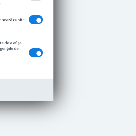
.
ionează cu site-
te de a afişa
genţiile de