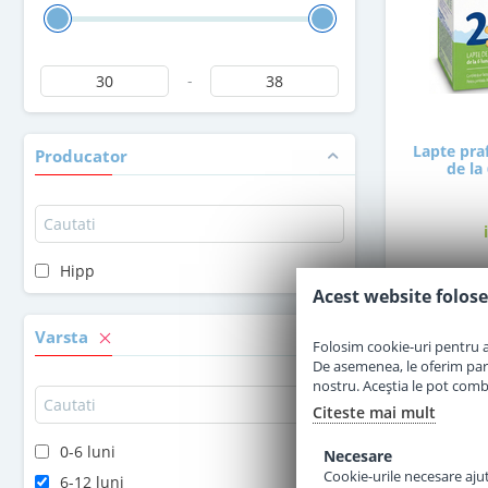
-
Lapte pra
Producator
de la
Hipp
Acest website folose
3
Varsta
Folosim cookie-uri pentru a 
De asemenea, le oferim parten
nostru. Aceștia le pot combin
Citeste mai mult
0-6 luni
Necesare
Cookie-urile necesare ajută
6-12 luni