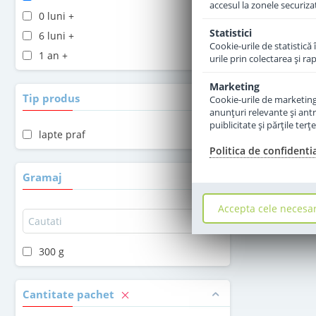
accesul la zonele securiza
0 luni +
Statistici
6 luni +
Cookie-urile de statistică 
1 an +
urile prin colectarea şi r
Marketing
Tip produs
Cookie-urile de marketing s
anunţuri relevante şi antr
puiblicitate şi părţile ter
lapte praf
Politica de confidenti
Gramaj
Accepta cele necesa
300 g
Cantitate pachet