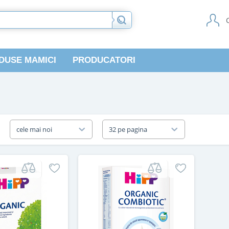
DUSE MAMICI
PRODUCATORI
a
cele mai noi
32 pe pagina