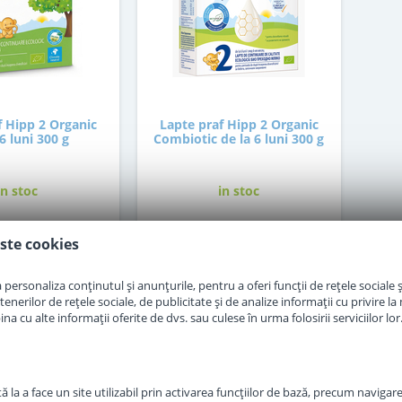
f Hipp 2 Organic
Lapte praf Hipp 2 Organic
 6 luni 300 g
Combiotic de la 6 luni 300 g
in stoc
in stoc
ste cookies
0
37
,00
,50
Lei
Lei
personaliza conținutul și anunțurile, pentru a oferi funcții de rețele sociale și
Adauga in cos
Adauga in cos
erilor de rețele sociale, de publicitate și de analize informații cu privire la m
a cu alte informații oferite de dvs. sau culese în urma folosirii serviciilor lor
 la a face un site utilizabil prin activarea funcţiilor de bază, precum navigare