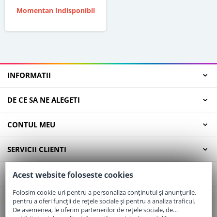
Momentan Indisponibil
INFORMATII
DE CE SA NE ALEGETI
CONTUL MEU
SERVICII CLIENTI
CONTACT
Acest website foloseste cookies
Folosim cookie-uri pentru a personaliza conținutul și anunțurile,
pentru a oferi funcții de rețele sociale și pentru a analiza traficul.
Email:
office@elaptepraf.ro
De asemenea, le oferim partenerilor de rețele sociale, de
Telefon:
0745-964-449