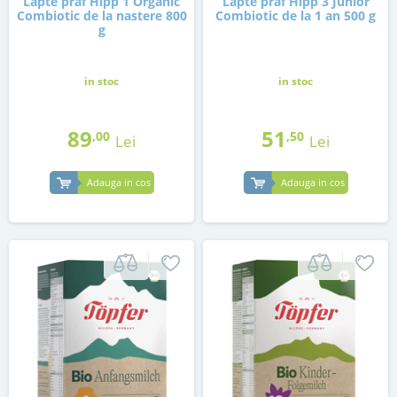
Lapte praf Hipp 1 Organic
Lapte praf Hipp 3 Junior
Combiotic de la nastere 800
Combiotic de la 1 an 500 g
g
in stoc
in stoc
89
51
,00
,50
Lei
Lei
Adauga in cos
Adauga in cos