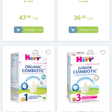
in stoc
in stoc
47
36
,50
,50
Lei
Lei
Adauga in cos
Adauga in cos