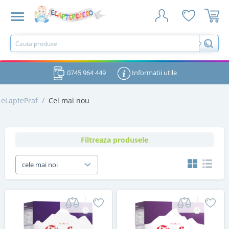
0745 964 449
Informatii utile
eLaptePraf
/
Cel mai nou
Filtreaza produsele
cele mai noi