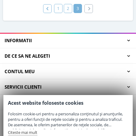
1
2
3
INFORMATII
DE CE SA NE ALEGETI
CONTUL MEU
SERVICII CLIENTI
CONTACT
Acest website foloseste cookies
Folosim cookie-uri pentru a personaliza conținutul și anunțurile,
pentru a oferi funcții de rețele sociale și pentru a analiza traficul.
Email:
office@elaptepraf.ro
De asemenea, le oferim partenerilor de rețele sociale, de
Telefon:
0745-964-449
publicitate și de analize informații cu privire la modul în care
Citeste mai mult
folosiți site-ul nostru. Aceștia le pot combina cu alte informații