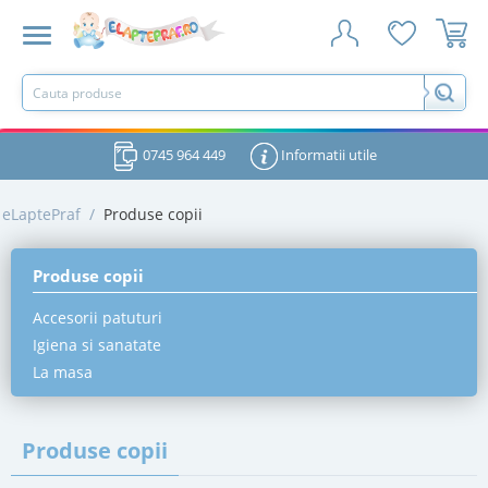
0745 964 449
Informatii utile
eLaptePraf
/
Produse copii
Produse copii
Accesorii patuturi
Igiena si sanatate
La masa
Produse copii