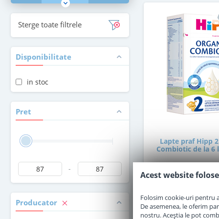
Sterge toate filtrele
Disponibilitate
in stoc
Pret
Lapte praf Hipp 2
Combiotic de la 6 
-
Acest website folose
in stoc
Folosim cookie-uri pentru a 
Producator
87
De asemenea, le oferim parten
,00
Le
nostru. Aceștia le pot combin