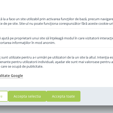
in cos
 la a face un site utilizabil prin activarea funcţiilor de bază, precum navigare
te de pe site. Site-ul nu poate funcţiona corespunzător fără aceste cookie-uri
îi ajută pe proprietarii unui site să înţeleagă modul în care vizitatorii interacţ
aportarea informaţiilor în mod anonim.
unt utilizate pentru a-i urmări pe utilizatori de la un site la altul. Intenţia es
enante pentru utilizatorii individuali, aşadar ele sunt mai valoroase pentru a
ţe care se ocupă de publicitate.
alitate Google
re
Accepta selectia
Accepta toate