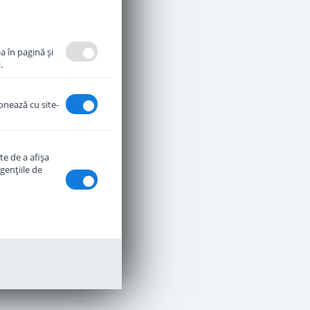
a în pagină şi
.
ionează cu site-
te de a afişa
genţiile de