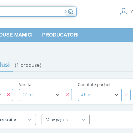
DUSE MAMICI
PRODUCATORI
usi
(1 produse)
Varsta
Cantitate pachet
2 filtre
4 buc
 crescator
32 pe pagina