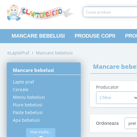
MANCARE BEBELUSI
PRODUSE COPII
PRO
eLaptePraf
/
Mancare bebelusi
Mancare bebel
Mancare bebelusi
Lapte praf
Producator
Cereale
Meniu bebelusi
2 filtre
Piure bebelusi
Paste bebelusi
Apa bebelusi
Ordoneaza
pret
mai multe...