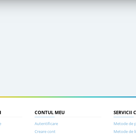
I
CONTUL MEU
SERVICII 
e
Autentificare
Metode de p
Creare cont
Metode de l