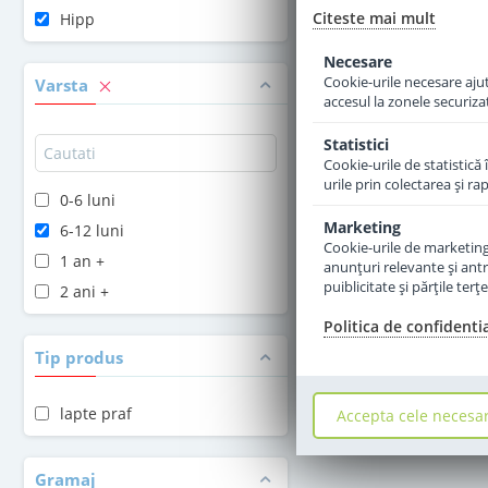
Citeste mai mult
Hipp
Adauga 
Necesare
Cookie-urile necesare ajută
Varsta
accesul la zonele securiza
Statistici
Cookie-urile de statistică 
urile prin colectarea şi r
0-6 luni
Marketing
6-12 luni
Cookie-urile de marketing s
1 an +
anunţuri relevante şi antr
puiblicitate şi părţile ter
2 ani +
Politica de confidenti
Tip produs
lapte praf
Accepta cele necesa
Gramaj