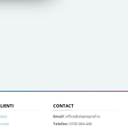
CLIENTI
CONTACT
lata
Email:
office@elaptepraf.ro
ivrare
Telefon:
0745-964-449