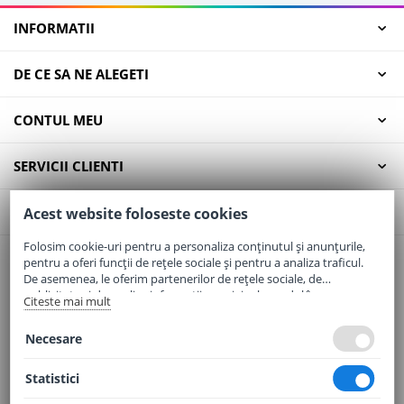
INFORMATII
DE CE SA NE ALEGETI
CONTUL MEU
SERVICII CLIENTI
CONTACT
Acest website foloseste cookies
Folosim cookie-uri pentru a personaliza conținutul și anunțurile,
pentru a oferi funcții de rețele sociale și pentru a analiza traficul.
Email:
office@elaptepraf.ro
De asemenea, le oferim partenerilor de rețele sociale, de
Telefon:
0745-964-449
publicitate și de analize informații cu privire la modul în care
Citeste mai mult
folosiți site-ul nostru. Aceștia le pot combina cu alte informații
Adresa:
Sos. Borsului, Nr. 20, Oradea, Jud. Bihor
oferite de dvs. sau culese în urma folosirii serviciilor lor.
Necesare
Statistici