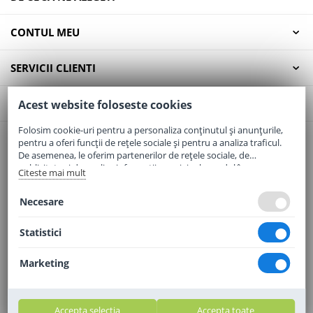
CONTUL MEU
SERVICII CLIENTI
CONTACT
Acest website foloseste cookies
Folosim cookie-uri pentru a personaliza conținutul și anunțurile,
pentru a oferi funcții de rețele sociale și pentru a analiza traficul.
Email:
office@elaptepraf.ro
De asemenea, le oferim partenerilor de rețele sociale, de
Telefon:
0745-964-449
publicitate și de analize informații cu privire la modul în care
Citeste mai mult
folosiți site-ul nostru. Aceștia le pot combina cu alte informații
Adresa:
Sos. Borsului, Nr. 20, Oradea, Jud. Bihor
oferite de dvs. sau culese în urma folosirii serviciilor lor.
Necesare
Statistici
Marketing
Accepta selectia
Accepta toate