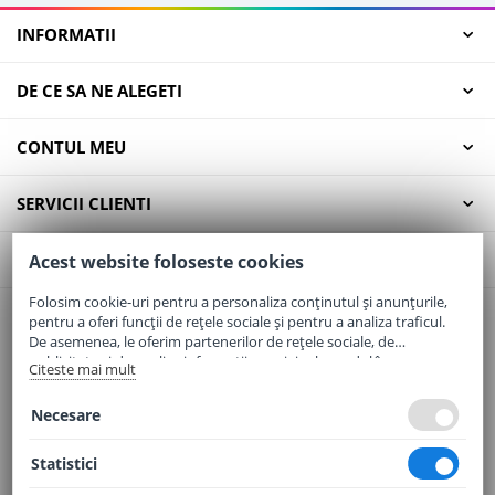
INFORMATII
DE CE SA NE ALEGETI
CONTUL MEU
SERVICII CLIENTI
CONTACT
Acest website foloseste cookies
Folosim cookie-uri pentru a personaliza conținutul și anunțurile,
pentru a oferi funcții de rețele sociale și pentru a analiza traficul.
Email:
office@elaptepraf.ro
De asemenea, le oferim partenerilor de rețele sociale, de
Telefon:
0745-964-449
publicitate și de analize informații cu privire la modul în care
Citeste mai mult
folosiți site-ul nostru. Aceștia le pot combina cu alte informații
Adresa:
Sos. Borsului, Nr. 20, Oradea, Jud. Bihor
oferite de dvs. sau culese în urma folosirii serviciilor lor.
Necesare
Statistici