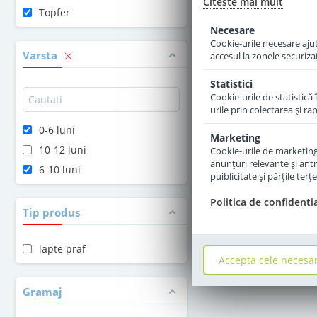
Citeste mai mult
Topfer
Adauga 
Necesare
Cookie-urile necesare ajută
Varsta
accesul la zonele securiza
Statistici
Cookie-urile de statistică 
urile prin colectarea şi r
0-6 luni
Marketing
10-12 luni
Cookie-urile de marketing s
anunţuri relevante şi antr
6-10 luni
puiblicitate şi părţile ter
Politica de confidenti
Tip produs
lapte praf
Accepta cele necesa
Gramaj