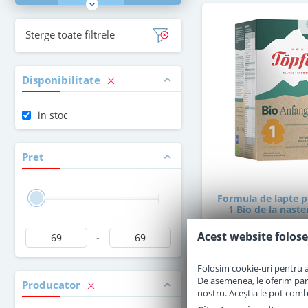
Sterge toate filtrele
Disponibilitate
in stoc
Pret
Formula de lapte p
1 Bio de la naste
Acest website folose
-
in stoc
Folosim cookie-uri pentru a 
De asemenea, le oferim parten
Producator
69
,00
nostru. Aceștia le pot combin
Le