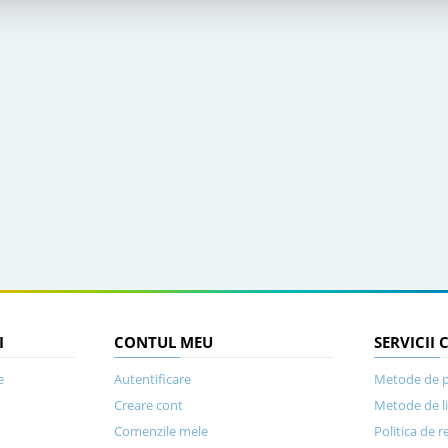
I
CONTUL MEU
SERVICII 
e
Autentificare
Metode de p
Creare cont
Metode de l
Comenzile mele
Politica de r