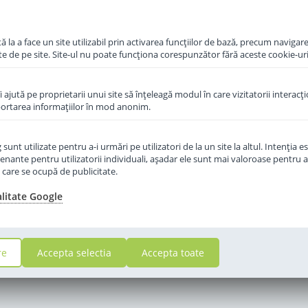
in cos
Adauga in cos
 la a face un site utilizabil prin activarea funcţiilor de bază, precum navigare
te de pe site. Site-ul nu poate funcţiona corespunzător fără aceste cookie-uri
îi ajută pe proprietarii unui site să înţeleagă modul în care vizitatorii interacţ
aportarea informaţiilor în mod anonim.
unt utilizate pentru a-i urmări pe utilizatori de la un site la altul. Intenţia es
enante pentru utilizatorii individuali, aşadar ele sunt mai valoroase pentru a
ţe care se ocupă de publicitate.
alitate Google
re
Accepta selectia
Accepta toate