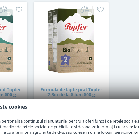
raf Topfer
Formula de lapte praf Topfer
re 600 g
2 Bio de la 6 luni 600 g
ste cookies
in stoc
personaliza conținutul și anunțurile, pentru a oferi funcții de rețele sociale și
erilor de rețele sociale, de publicitate și de analize informații cu privire la m
69
,00
a cu alte informații oferite de dvs. sau culese în urma folosirii serviciilor lor
i
Lei