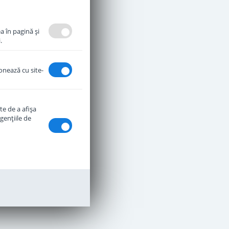
a în pagină şi
.
ionează cu site-
te de a afişa
genţiile de