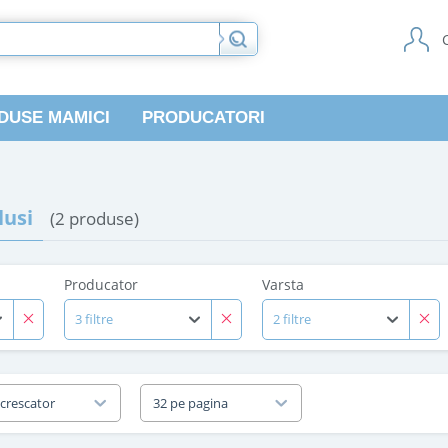
DUSE MAMICI
PRODUCATORI
usi
(2 produse)
Producator
Varsta
3 filtre
2 filtre
 crescator
32 pe pagina