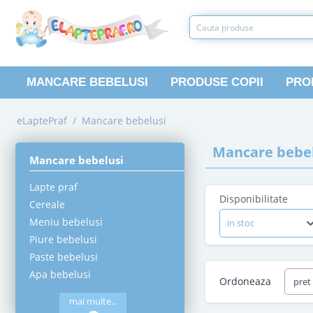
MANCARE BEBELUSI
PRODUSE COPII
PRO
eLaptePraf
/
Mancare bebelusi
Mancare bebel
Mancare bebelusi
Lapte praf
Disponibilitate
Cereale
Meniu bebelusi
in stoc
Piure bebelusi
Paste bebelusi
Apa bebelusi
Ordoneaza
pret
mai multe...