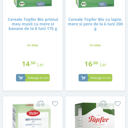
Cereale Topfer Bio primul
Cereale Topfer Bio cu lapte,
meu musli cu mere si
mere si pere de la 6 luni 200
banane de la 8 luni 175 g
g
in stoc
in stoc
14
16
,50
,00
Lei
Lei
Adauga in cos
Adauga in cos