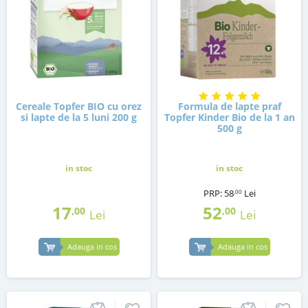
Cereale Topfer BIO cu orez
Formula de lapte praf
si lapte de la 5 luni 200 g
Topfer Kinder Bio de la 1 an
500 g
in stoc
in stoc
PRP:
58
Lei
,00
17
52
,00
,00
Lei
Lei
Adauga in cos
Adauga in cos