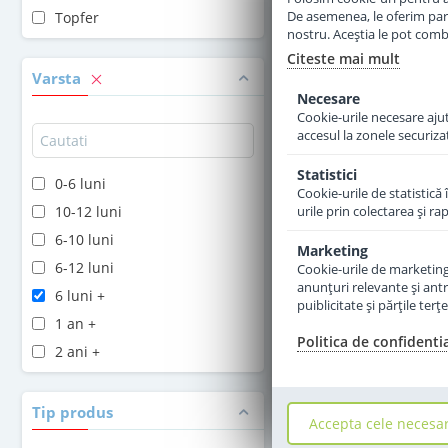
De asemenea, le oferim parten
Topfer
nostru. Aceștia le pot combin
Adauga 
Citeste mai mult
Varsta
Necesare
Cookie-urile necesare ajută
accesul la zonele securiza
Statistici
0-6 luni
Cookie-urile de statistică 
10-12 luni
urile prin colectarea şi r
6-10 luni
Marketing
6-12 luni
Cookie-urile de marketing s
anunţuri relevante şi antr
6 luni +
puiblicitate şi părţile ter
1 an +
Politica de confidenti
2 ani +
Tip produs
Accepta cele necesa