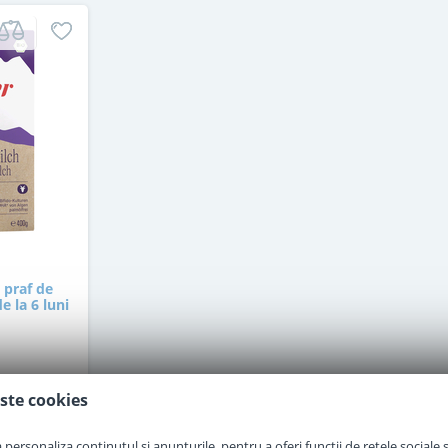
 praf de
e la 6 luni
ste cookies
i
personaliza conținutul și anunțurile, pentru a oferi funcții de rețele sociale și