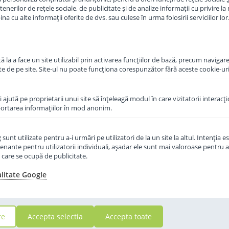
erilor de rețele sociale, de publicitate și de analize informații cu privire la m
a cu alte informații oferite de dvs. sau culese în urma folosirii serviciilor lor
in cos
 la a face un site utilizabil prin activarea funcţiilor de bază, precum navigare
te de pe site. Site-ul nu poate funcţiona corespunzător fără aceste cookie-uri
îi ajută pe proprietarii unui site să înţeleagă modul în care vizitatorii interacţ
aportarea informaţiilor în mod anonim.
unt utilizate pentru a-i urmări pe utilizatori de la un site la altul. Intenţia es
enante pentru utilizatorii individuali, aşadar ele sunt mai valoroase pentru a
ţe care se ocupă de publicitate.
alitate Google
re
Accepta selectia
Accepta toate