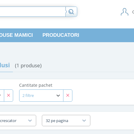
DUSE MAMICI
PRODUCATORI
usi
(1 produse)
Cantitate pachet
2 filtre
 crescator
32 pe pagina