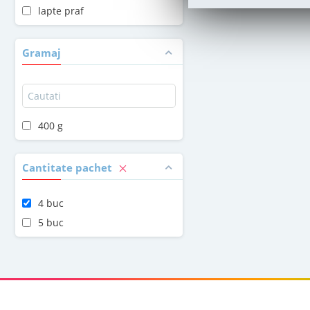
lapte praf
Gramaj
400 g
Cantitate pachet
4 buc
5 buc