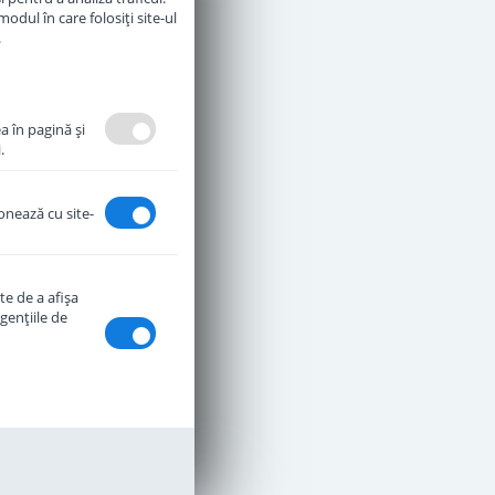
odul în care folosiți site-ul
.
a în pagină şi
.
ionează cu site-
te de a afişa
genţiile de