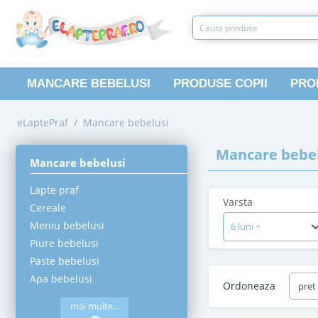
MANCARE BEBELUSI
PRODUSE COPII
PRO
eLaptePraf
/
Mancare bebelusi
Mancare bebel
Mancare bebelusi
Lapte praf
Varsta
Cereale
Meniu bebelusi
6 luni +
Piure bebelusi
Paste bebelusi
Apa bebelusi
Ordoneaza
pret
mai multe...