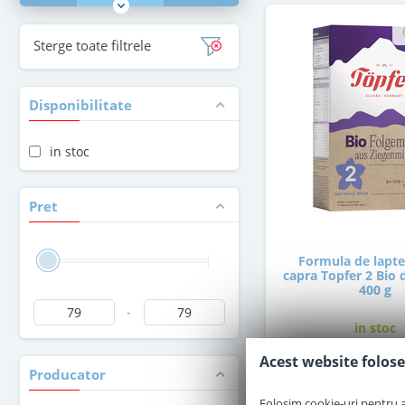
Sterge toate filtrele
Disponibilitate
in stoc
Pret
Formula de lapte
capra Topfer 2 Bio d
400 g
-
in stoc
Acest website folose
Producator
79
,00
Le
Folosim cookie-uri pentru a 