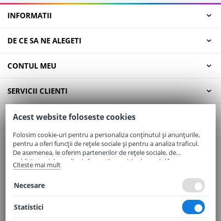
INFORMATII
DE CE SA NE ALEGETI
CONTUL MEU
SERVICII CLIENTI
CONTACT
Acest website foloseste cookies
Folosim cookie-uri pentru a personaliza conținutul și anunțurile,
pentru a oferi funcții de rețele sociale și pentru a analiza traficul.
Email:
office@elaptepraf.ro
De asemenea, le oferim partenerilor de rețele sociale, de
Telefon:
0745-964-449
publicitate și de analize informații cu privire la modul în care
Citeste mai mult
folosiți site-ul nostru. Aceștia le pot combina cu alte informații
Adresa:
Sos. Borsului, Nr. 20, Oradea, Jud. Bihor
oferite de dvs. sau culese în urma folosirii serviciilor lor.
Necesare
Statistici