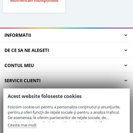
Momentan Indisponibil
INFORMATII
DE CE SA NE ALEGETI
CONTUL MEU
SERVICII CLIENTI
CONTACT
Acest website foloseste cookies
Folosim cookie-uri pentru a personaliza conținutul și anunțurile,
pentru a oferi funcții de rețele sociale și pentru a analiza traficul.
Email:
office@elaptepraf.ro
De asemenea, le oferim partenerilor de rețele sociale, de
Telefon:
0745-964-449
publicitate și de analize informații cu privire la modul în care
Citeste mai mult
folosiți site-ul nostru. Aceștia le pot combina cu alte informații
Adresa:
Sos. Borsului, Nr. 20, Oradea, Jud. Bihor