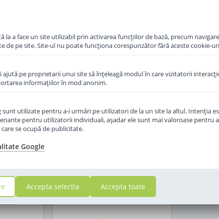
in cos
Adauga in cos
 la a face un site utilizabil prin activarea funcţiilor de bază, precum navigare
te de pe site. Site-ul nu poate funcţiona corespunzător fără aceste cookie-uri
îi ajută pe proprietarii unui site să înţeleagă modul în care vizitatorii interacţ
aportarea informaţiilor în mod anonim.
unt utilizate pentru a-i urmări pe utilizatori de la un site la altul. Intenţia es
enante pentru utilizatorii individuali, aşadar ele sunt mai valoroase pentru a
ţe care se ocupă de publicitate.
alitate Google
 Comfort
Lapte praf Hipp AR antireflux
re
Accepta selectia
Accepta toate
stipatie de
de la nastere 300 g
00 g