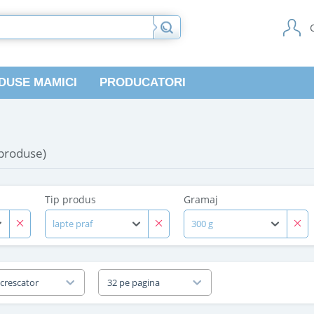
DUSE MAMICI
PRODUCATORI
 produse)
Tip produs
Gramaj
lapte praf
300 g
 crescator
32 pe pagina