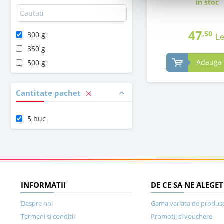
in stoc
47
,50
300 g
Le
350 g
Adauga 
500 g
Cantitate pachet
5 buc
INFORMATII
DE CE SA NE ALEGET
Despre noi
Gama variata de produs
Termeni si conditii
Promotii si vouchere