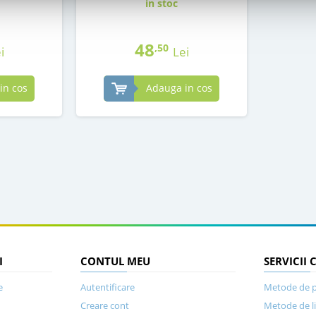
in stoc
48
,50
i
Lei
in cos
Adauga in cos
I
CONTUL MEU
SERVICII 
e
Autentificare
Metode de p
Creare cont
Metode de l