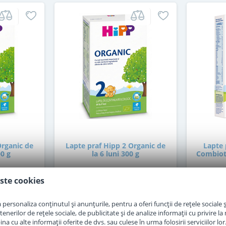
Organic de
Lapte praf Hipp 2 Organic de
Lapte 
00 g
la 6 luni 300 g
Combioti
ste cookies
in stoc
personaliza conținutul și anunțurile, pentru a oferi funcții de rețele sociale și
30
erilor de rețele sociale, de publicitate și de analize informații cu privire la m
,00
i
Lei
a cu alte informații oferite de dvs. sau culese în urma folosirii serviciilor lor