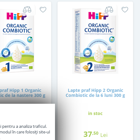
praf Hipp 1 Organic
Lapte praf Hipp 2 Organic
c de la nastere 300 g
Combiotic de la 6 luni 300 g
in stoc
in stoc
 pentru a analiza traficul.
36
37
odul în care folosiți site-ul
,50
,50
Lei
Lei
.