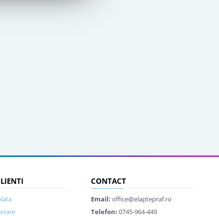
CLIENTI
CONTACT
lata
Email:
office@elaptepraf.ro
ivrare
Telefon:
0745-964-449