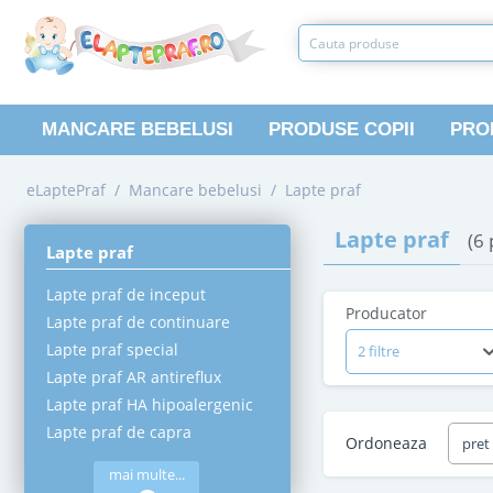
MANCARE BEBELUSI
PRODUSE COPII
PRO
eLaptePraf
/
Mancare bebelusi
/
Lapte praf
Lapte praf
(6
Lapte praf
Lapte praf de inceput
Producator
Lapte praf de continuare
Lapte praf special
2 filtre
Lapte praf AR antireflux
Lapte praf HA hipoalergenic
Lapte praf de capra
Ordoneaza
pret
mai multe...