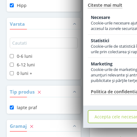
Citeste mai mult
Hipp
Adauga 
Necesare
Cookie-urile necesare ajută
Varsta
accesul la zonele securiza
Statistici
Cookie-urile de statistică 
urile prin colectarea şi r
0-6 luni
Marketing
6-12 luni
Cookie-urile de marketing s
0 luni +
anunţuri relevante şi antr
puiblicitate şi părţile ter
Tip produs
Politica de confidenti
lapte praf
Lapte praf Hipp
Accepta cele necesa
pentru colici si con
la nastere 3
Gramaj