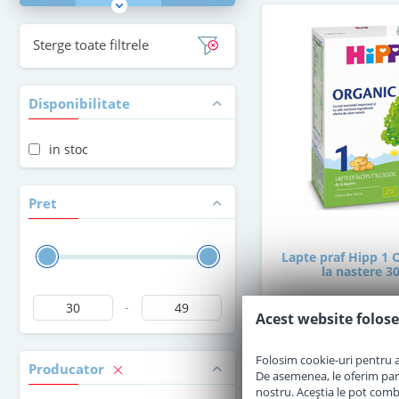
Sterge toate filtrele
Disponibilitate
in stoc
Pret
Lapte praf Hipp 1 
la nastere 3
-
Acest website folose
in stoc
Folosim cookie-uri pentru a 
Producator
30
De asemenea, le oferim parten
,00
Le
nostru. Aceștia le pot combin