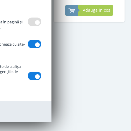
Adauga in cos
Adauga in cos
a în pagină şi
.
ionează cu site-
te de a afişa
genţiile de