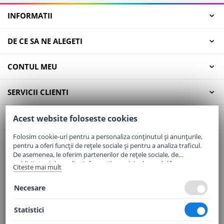
INFORMATII
DE CE SA NE ALEGETI
CONTUL MEU
SERVICII CLIENTI
CONTACT
Acest website foloseste cookies
Folosim cookie-uri pentru a personaliza conținutul și anunțurile,
pentru a oferi funcții de rețele sociale și pentru a analiza traficul.
Email:
office@elaptepraf.ro
De asemenea, le oferim partenerilor de rețele sociale, de
Telefon:
0745-964-449
publicitate și de analize informații cu privire la modul în care
Citeste mai mult
folosiți site-ul nostru. Aceștia le pot combina cu alte informații
Adresa:
Sos. Borsului, Nr. 20, Oradea, Jud. Bihor
oferite de dvs. sau culese în urma folosirii serviciilor lor.
Necesare
Statistici