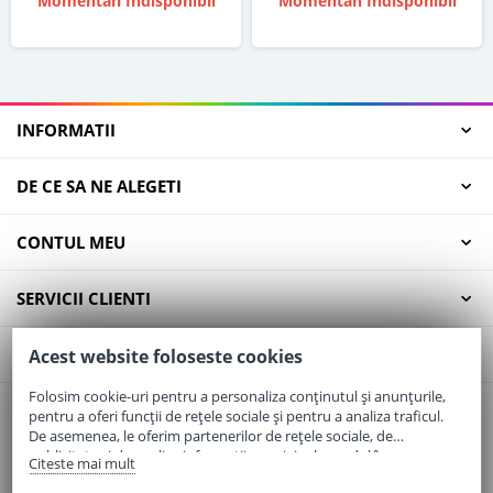
Momentan Indisponibil
Momentan Indisponibil
INFORMATII
DE CE SA NE ALEGETI
CONTUL MEU
SERVICII CLIENTI
CONTACT
Acest website foloseste cookies
Folosim cookie-uri pentru a personaliza conținutul și anunțurile,
pentru a oferi funcții de rețele sociale și pentru a analiza traficul.
Email:
office@elaptepraf.ro
De asemenea, le oferim partenerilor de rețele sociale, de
Telefon:
0745-964-449
publicitate și de analize informații cu privire la modul în care
Citeste mai mult
folosiți site-ul nostru. Aceștia le pot combina cu alte informații
Adresa:
Sos. Borsului, Nr. 20, Oradea, Jud. Bihor