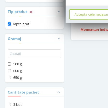
stoc epuiz
Tip produs
Accepta cele necesa
42
,00
Le
lapte praf
Momentan Indis
Gramaj
500 g
600 g
650 g
Cantitate pachet
3 buc