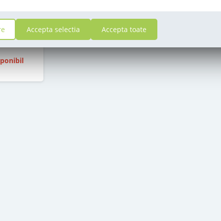
at
re
Accepta selectia
Accepta toate
i
ponibil