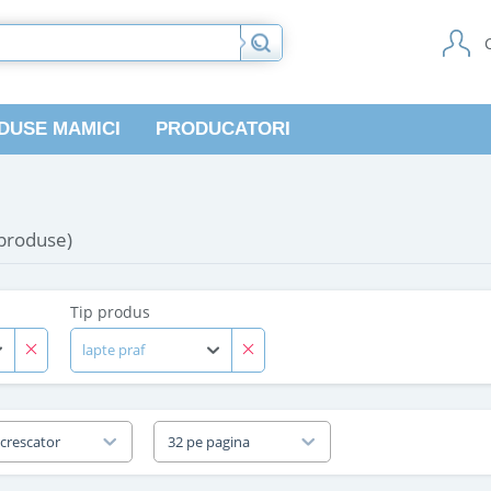
DUSE MAMICI
PRODUCATORI
 produse)
Tip produs
lapte praf
 crescator
32 pe pagina