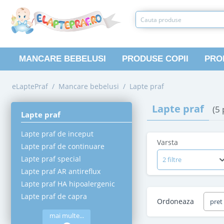
MANCARE BEBELUSI
PRODUSE COPII
PRO
eLaptePraf
/
Mancare bebelusi
/
Lapte praf
Lapte praf
(5
Lapte praf
Lapte praf de inceput
Varsta
Lapte praf de continuare
Lapte praf special
2 filtre
Lapte praf AR antireflux
Lapte praf HA hipoalergenic
Lapte praf de capra
Ordoneaza
pret
mai multe...