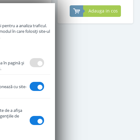
Adauga in cos
Adauga in cos
 pentru a analiza traficul.
odul în care folosiți site-ul
.
a în pagină şi
.
ionează cu site-
te de a afişa
genţiile de