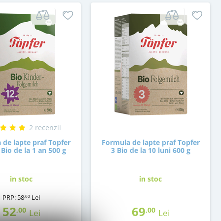
2 recenzii
 de lapte praf Topfer
Formula de lapte praf Topfer
Bio de la 1 an 500 g
3 Bio de la 10 luni 600 g
in stoc
in stoc
PRP:
58
Lei
,00
52
69
,00
,00
Lei
Lei