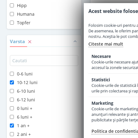
Hipp
Acest website folose
Adauga 
Humana
Topfer
Folosim cookie-uri pentru a 
De asemenea, le oferim parten
nostru. Aceștia le pot combin
Varsta
Citeste mai mult
Necesare
Cookie-urile necesare ajută
accesul la zonele securiza
0-6 luni
Statistici
10-12 luni
Cookie-urile de statistică 
6-10 luni
urile prin colectarea şi r
6-12 luni
Marketing
0 luni +
Cookie-urile de marketing s
anunţuri relevante şi antr
Lapte praf H
6 luni +
puiblicitate şi părţile ter
Kindergetrank 1+ D
1 an +
an 650 g
Politica de confidenti
2 ani +