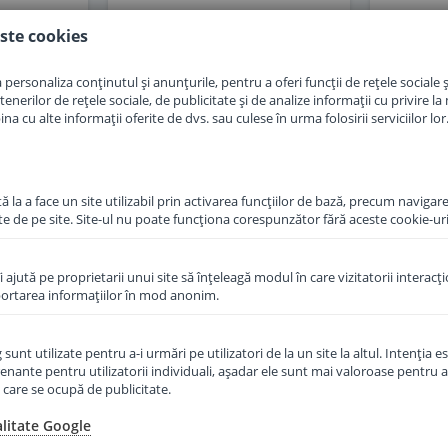
ste cookies
in cos
Adauga in cos
personaliza conținutul și anunțurile, pentru a oferi funcții de rețele sociale și
erilor de rețele sociale, de publicitate și de analize informații cu privire la m
a cu alte informații oferite de dvs. sau culese în urma folosirii serviciilor lor
 la a face un site utilizabil prin activarea funcţiilor de bază, precum navigare
te de pe site. Site-ul nu poate funcţiona corespunzător fără aceste cookie-uri
îi ajută pe proprietarii unui site să înţeleagă modul în care vizitatorii interacţ
aportarea informaţiilor în mod anonim.
unt utilizate pentru a-i urmări pe utilizatori de la un site la altul. Intenţia es
enante pentru utilizatorii individuali, aşadar ele sunt mai valoroase pentru a
umana
ţe care se ocupă de publicitate.
E de la 1
alitate Google