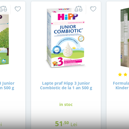
3 Junior
Lapte praf Hipp 3 Junior
Formula
an 500 g
Combiotic de la 1 an 500 g
Kinder 
in stoc
51
,50
i
Lei