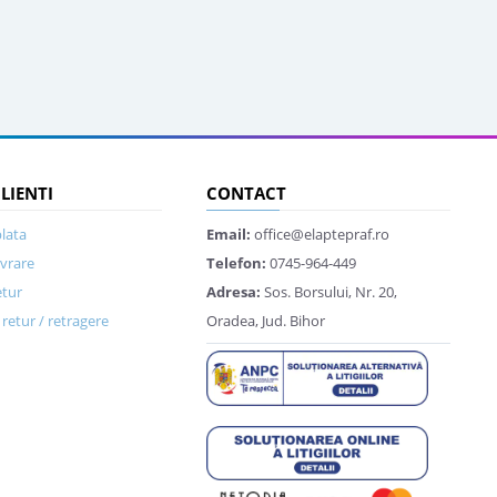
CLIENTI
CONTACT
lata
Email:
office@elaptepraf.ro
ivrare
Telefon:
0745-964-449
etur
Adresa:
Sos. Borsului, Nr. 20,
retur / retragere
Oradea, Jud. Bihor