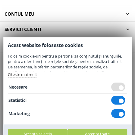
CONTUL MEU
SERVICII CLIENTI
CONTACT
Acest website foloseste cookies
Folosim cookie-uri pentru a personaliza conținutul și anunțurile,
pentru a oferi funcții de rețele sociale și pentru a analiza traficul.
Email:
office@elaptepraf.ro
De asemenea, le oferim partenerilor de rețele sociale, de
Telefon:
0745-964-449
publicitate și de analize informații cu privire la modul în care
Citeste mai mult
folosiți site-ul nostru. Aceștia le pot combina cu alte informații
Adresa:
Sos. Borsului, Nr. 20, Oradea, Jud. Bihor
oferite de dvs. sau culese în urma folosirii serviciilor lor.
Necesare
Statistici
Marketing
Accepta selectia
Accepta toate