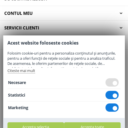
CONTUL MEU
SERVICII CLIENTI
CONTACT
Acest website foloseste cookies
Folosim cookie-uri pentru a personaliza conținutul și anunțurile,
pentru a oferi funcții de rețele sociale și pentru a analiza traficul.
Email:
office@elaptepraf.ro
De asemenea, le oferim partenerilor de rețele sociale, de
Telefon:
0745-964-449
publicitate și de analize informații cu privire la modul în care
Citeste mai mult
folosiți site-ul nostru. Aceștia le pot combina cu alte informații
Adresa:
Sos. Borsului, Nr. 20, Oradea, Jud. Bihor
oferite de dvs. sau culese în urma folosirii serviciilor lor.
Necesare
Statistici
Marketing
Accepta selectia
Accepta toate