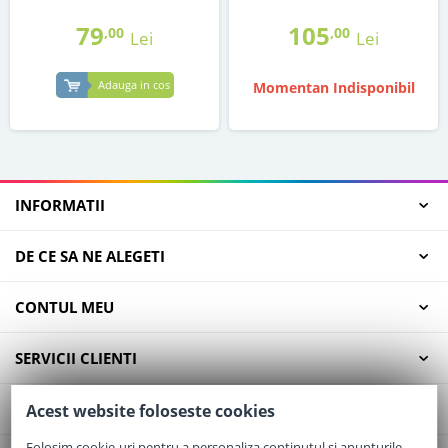
79
105
,00
,00
Lei
Lei
Adauga in cos
Momentan Indisponibil
INFORMATII
DE CE SA NE ALEGETI
CONTUL MEU
SERVICII CLIENTI
CONTACT
Acest website foloseste cookies
Folosim cookie-uri pentru a personaliza conținutul și anunțurile,