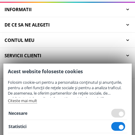
INFORMATII
DE CE SA NE ALEGETI
CONTUL MEU
SERVICII CLIENTI
CONTACT
Acest website foloseste cookies
Folosim cookie-uri pentru a personaliza conținutul și anunțurile,
pentru a oferi funcții de rețele sociale și pentru a analiza traficul.
Email:
office@elaptepraf.ro
De asemenea, le oferim partenerilor de rețele sociale, de
Telefon:
0745-964-449
publicitate și de analize informații cu privire la modul în care
Citeste mai mult
folosiți site-ul nostru. Aceștia le pot combina cu alte informații
Adresa:
Sos. Borsului, Nr. 20, Oradea, Jud. Bihor
oferite de dvs. sau culese în urma folosirii serviciilor lor.
Necesare
Statistici