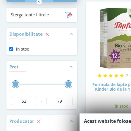
Sterge toate filtrele
Disponibilitate
in stoc
Pret
2 
Formula de lapte p
Kinder Bio de la 1
-
in stoc
PRP:
58
Le
,00
Acest website folose
Producator
52
,00
Le