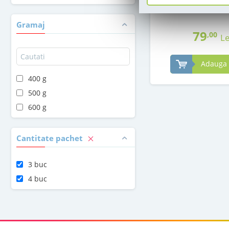
in stoc
Gramaj
79
,00
Le
Adauga 
400 g
500 g
600 g
Cantitate pachet
3 buc
4 buc