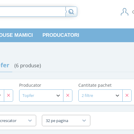
DUSE MAMICI
PRODUCATORI
pfer
(6 produse)
Producator
Cantitate pachet
Topfer
2 filtre
 crescator
32 pe pagina