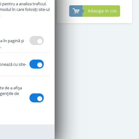
 pentru a analiza traficul.
odul în care folosiți site-ul
Adauga in cos
Adauga in cos
.
a în pagină şi
.
ionează cu site-
te de a afişa
genţiile de