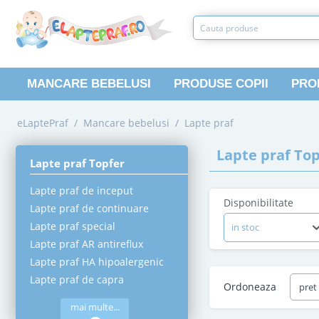
MANCARE BEBELUSI
PRODUSE COPII
PRO
eLaptePraf
/
Mancare bebelusi
/
Lapte praf
Lapte praf To
Lapte praf Topfer
Lapte praf de inceput
Disponibilitate
Lapte praf de continuare
Lapte praf special
in stoc
Lapte praf AR antireflux
Lapte praf HA hipoalergenic
Lapte praf de capra
Ordoneaza
pret
mai multe...