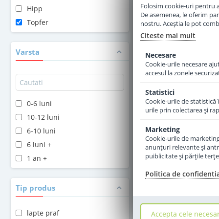
Folosim cookie-uri pentru a 
Hipp
De asemenea, le oferim parten
Adauga 
Topfer
nostru. Aceștia le pot combin
Citeste mai mult
Varsta
Necesare
Cookie-urile necesare ajută
accesul la zonele securiza
Statistici
Cookie-urile de statistică 
0-6 luni
urile prin colectarea şi r
10-12 luni
Marketing
6-10 luni
Cookie-urile de marketing s
6 luni +
anunţuri relevante şi antr
puiblicitate şi părţile ter
1 an +
Politica de confidenti
Formula de lapte
Tip produs
capra Topfer 1 B
nastere 400
lapte praf
Accepta cele necesa