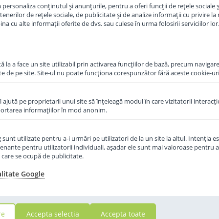
personaliza conținutul și anunțurile, pentru a oferi funcții de rețele sociale și
erilor de rețele sociale, de publicitate și de analize informații cu privire la m
in cos
Adauga in cos
a cu alte informații oferite de dvs. sau culese în urma folosirii serviciilor lor
 la a face un site utilizabil prin activarea funcţiilor de bază, precum navigare
te de pe site. Site-ul nu poate funcţiona corespunzător fără aceste cookie-uri
îi ajută pe proprietarii unui site să înţeleagă modul în care vizitatorii interacţ
aportarea informaţiilor în mod anonim.
unt utilizate pentru a-i urmări pe utilizatori de la un site la altul. Intenţia es
enante pentru utilizatorii individuali, aşadar ele sunt mai valoroase pentru a
ţe care se ocupă de publicitate.
alitate Google
 praf de
Formula de lapte praf de
io de la
capra Topfer 2 Bio de la 6 luni
 g
400 g
re
Accepta selectia
Accepta toate