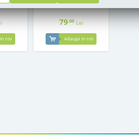
in stoc
79
,00
i
Lei
in cos
Adauga in cos