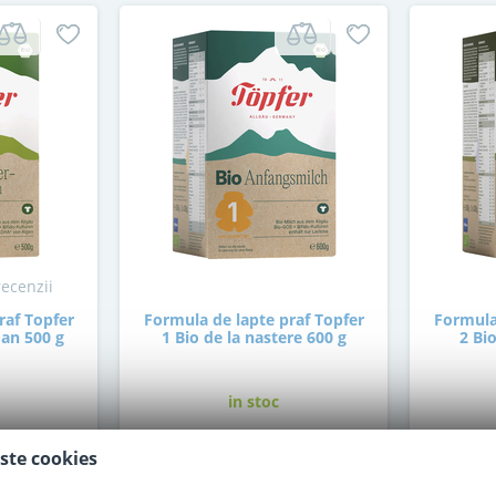
recenzii
raf Topfer
Formula de lapte praf Topfer
Formula
 an 500 g
1 Bio de la nastere 600 g
2 Bio
in stoc
i
ste cookies
69
,00
i
Lei