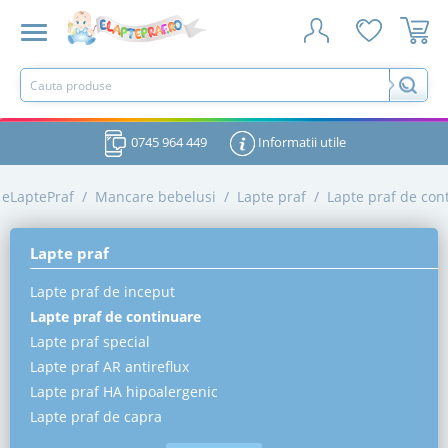
0745 964 449
Informatii utile
eLaptePraf
/
Mancare bebelusi
/
Lapte praf
/
Lapte praf de con
Lapte praf
Lapte praf de inceput
Lapte praf de continuare
Lapte praf special
Lapte praf AR antireflux
Lapte praf HA hipoalergenic
Lapte praf de capra