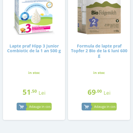
Lapte praf Hipp 3 Junior
Formula de lapte praf
Combiotic de la 1 an 500 g
Topfer 2 Bio de la 6 luni 600
g
in stoc
in stoc
51
69
,50
,00
Lei
Lei
Adauga in cos
Adauga in cos