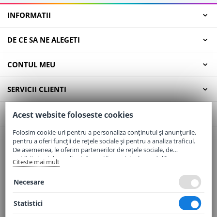
INFORMATII
DE CE SA NE ALEGETI
CONTUL MEU
SERVICII CLIENTI
CONTACT
Acest website foloseste cookies
Folosim cookie-uri pentru a personaliza conținutul și anunțurile,
pentru a oferi funcții de rețele sociale și pentru a analiza traficul.
Email:
office@elaptepraf.ro
De asemenea, le oferim partenerilor de rețele sociale, de
Telefon:
0745-964-449
publicitate și de analize informații cu privire la modul în care
Citeste mai mult
folosiți site-ul nostru. Aceștia le pot combina cu alte informații
Adresa:
Sos. Borsului, Nr. 20, Oradea, Jud. Bihor
oferite de dvs. sau culese în urma folosirii serviciilor lor.
Necesare
Statistici