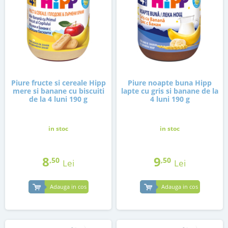
Piure fructe si cereale Hipp
Piure noapte buna Hipp
mere si banane cu biscuiti
lapte cu gris si banane de la
de la 4 luni 190 g
4 luni 190 g
in stoc
in stoc
8
9
,50
,50
Lei
Lei
Adauga in cos
Adauga in cos