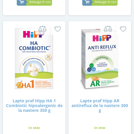
Adauga in cos
Adauga in cos
Lapte praf Hipp HA 1
Lapte praf Hipp AR
Combiotic hipoalergenic de
antireflux de la nastere 300
la nastere 350 g
g
in stoc
in stoc