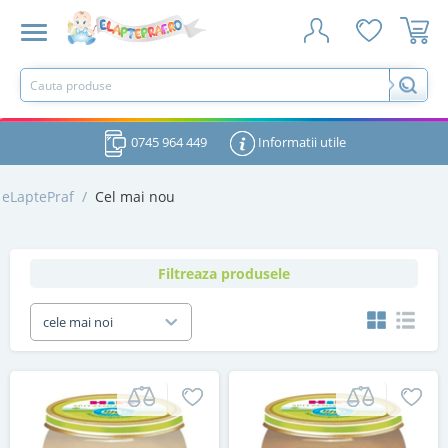
0745 964 449
Informatii utile
eLaptePraf
/
Cel mai nou
Filtreaza produsele
cele mai noi