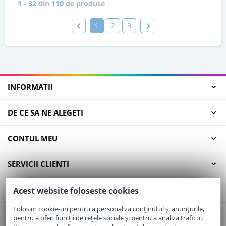
1
-
32
din
110
de produse
1
2
3
INFORMATII
DE CE SA NE ALEGETI
CONTUL MEU
SERVICII CLIENTI
CONTACT
Acest website foloseste cookies
Folosim cookie-uri pentru a personaliza conținutul și anunțurile,
pentru a oferi funcții de rețele sociale și pentru a analiza traficul.
Email:
office@elaptepraf.ro