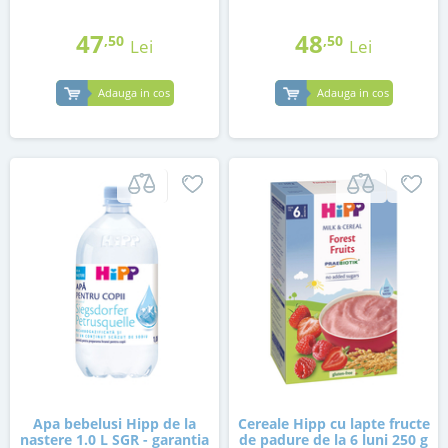
47
48
,50
,50
Lei
Lei
Adauga in cos
Adauga in cos
Apa bebelusi Hipp de la
Cereale Hipp cu lapte fructe
nastere 1.0 L SGR - garantia
de padure de la 6 luni 250 g