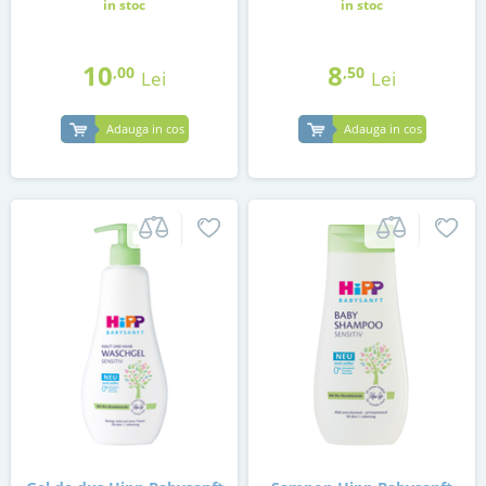
in stoc
in stoc
10
8
,00
,50
Lei
Lei
Adauga in cos
Adauga in cos