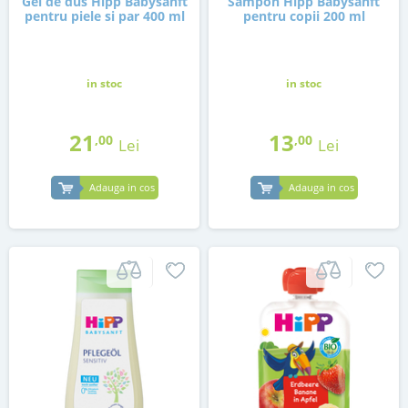
Gel de dus Hipp Babysanft
Sampon Hipp Babysanft
pentru piele si par 400 ml
pentru copii 200 ml
in stoc
in stoc
21
13
,00
,00
Lei
Lei
Adauga in cos
Adauga in cos