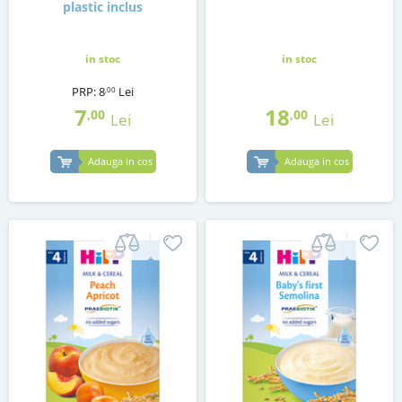
plastic inclus
in stoc
in stoc
PRP:
8
Lei
,00
7
18
,00
,00
Lei
Lei
Adauga in cos
Adauga in cos