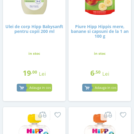
Ulei de corp Hipp Babysanft
Piure Hipp Hippis mere,
pentru copii 200 ml
banane si capsuni de la 1 an
100 g
in stoc
in stoc
19
6
,00
,50
Lei
Lei
Adauga in cos
Adauga in cos