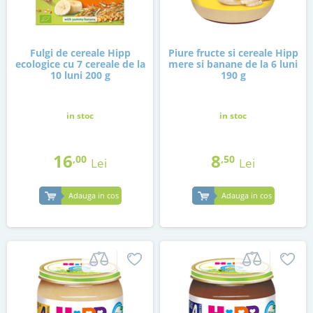
Fulgi de cereale Hipp
Piure fructe si cereale Hipp
ecologice cu 7 cereale de la
mere si banane de la 6 luni
10 luni 200 g
190 g
in stoc
in stoc
16
8
,00
,50
Lei
Lei
Adauga in cos
Adauga in cos