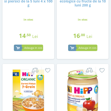
si piersici de la 5 luni 4 x 100
ecologice cu fructe de la 10
g
luni 200 g
in stoc
in stoc
14
16
,50
,00
Lei
Lei
Adauga in cos
Adauga in cos