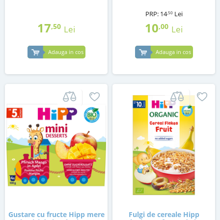
PRP:
14
Lei
,50
17
10
,50
,00
Lei
Lei
Adauga in cos
Adauga in cos
Gustare cu fructe Hipp mere
Fulgi de cereale Hipp