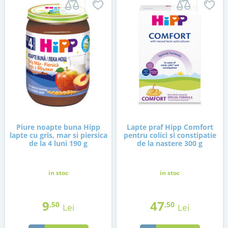
Piure noapte buna Hipp
Lapte praf Hipp Comfort
lapte cu gris, mar si piersica
pentru colici si constipatie
de la 4 luni 190 g
de la nastere 300 g
in stoc
in stoc
9
47
,50
,50
Lei
Lei