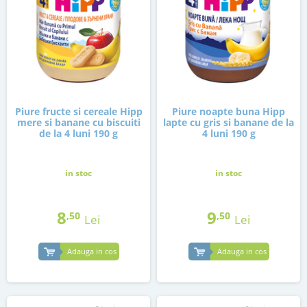
Piure fructe si cereale Hipp
Piure noapte buna Hipp
mere si banane cu biscuiti
lapte cu gris si banane de la
de la 4 luni 190 g
4 luni 190 g
in stoc
in stoc
8
9
,50
,50
Lei
Lei
Adauga in cos
Adauga in cos