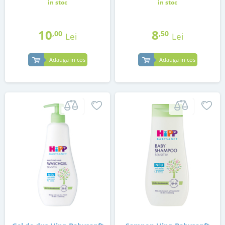
in stoc
in stoc
10
8
,00
,50
Lei
Lei
Adauga in cos
Adauga in cos