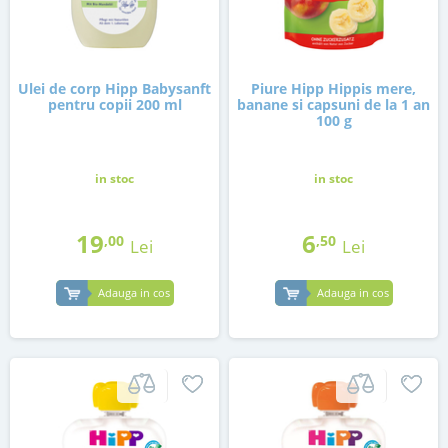
Ulei de corp Hipp Babysanft
Piure Hipp Hippis mere,
pentru copii 200 ml
banane si capsuni de la 1 an
100 g
in stoc
in stoc
19
6
,00
,50
Lei
Lei
Adauga in cos
Adauga in cos