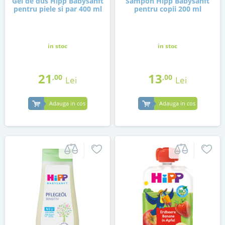
Gel de dus Hipp Babysanft
Sampon Hipp Babysanft
pentru piele si par 400 ml
pentru copii 200 ml
in stoc
in stoc
21
13
,00
,00
Lei
Lei
Adauga in cos
Adauga in cos