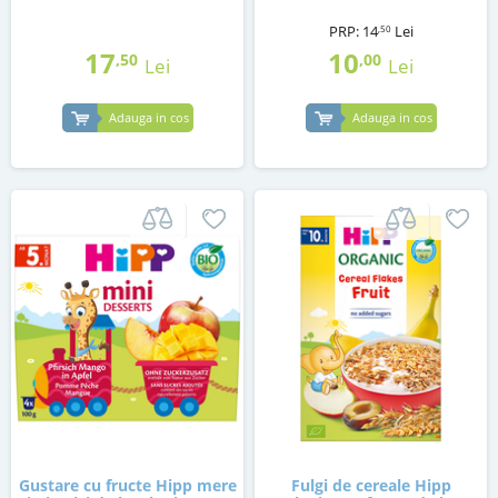
PRP:
14
Lei
,50
17
10
,50
,00
Lei
Lei
Adauga in cos
Adauga in cos
Gustare cu fructe Hipp mere
Fulgi de cereale Hipp