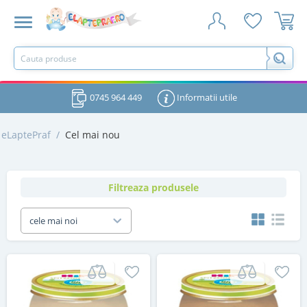
0745 964 449
Informatii utile
eLaptePraf
/
Cel mai nou
Filtreaza produsele
cele mai noi