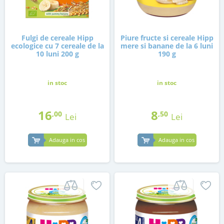
Fulgi de cereale Hipp
Piure fructe si cereale Hipp
ecologice cu 7 cereale de la
mere si banane de la 6 luni
10 luni 200 g
190 g
in stoc
in stoc
16
8
,00
,50
Lei
Lei
Adauga in cos
Adauga in cos