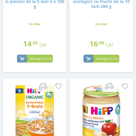
si piersici de la 5 luni 4 x 100
ecologice cu fructe de la 10
g
luni 200 g
in stoc
in stoc
14
16
,50
,00
Lei
Lei
Adauga in cos
Adauga in cos