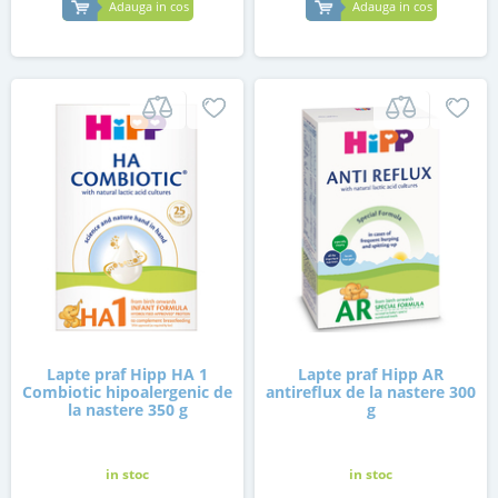
Adauga in cos
Adauga in cos
Lapte praf Hipp HA 1
Lapte praf Hipp AR
Combiotic hipoalergenic de
antireflux de la nastere 300
la nastere 350 g
g
in stoc
in stoc