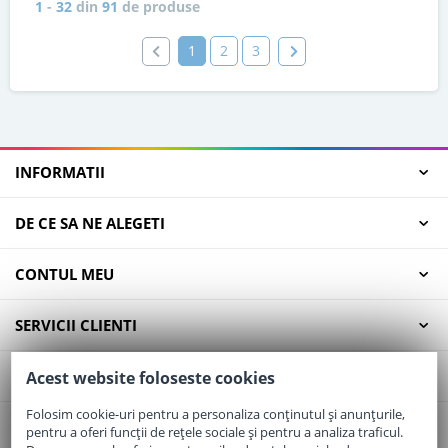
1
-
32
din
91
de produse
1
2
3
INFORMATII
DE CE SA NE ALEGETI
CONTUL MEU
SERVICII CLIENTI
CONTACT
Acest website foloseste cookies
Folosim cookie-uri pentru a personaliza conținutul și anunțurile,
pentru a oferi funcții de rețele sociale și pentru a analiza traficul.
Email:
office@elaptepraf.ro