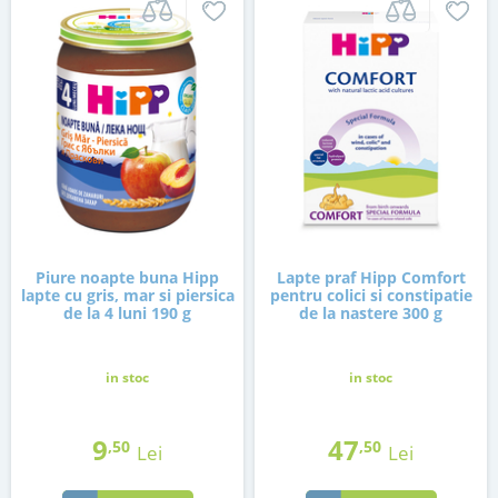
Piure noapte buna Hipp
Lapte praf Hipp Comfort
lapte cu gris, mar si piersica
pentru colici si constipatie
de la 4 luni 190 g
de la nastere 300 g
in stoc
in stoc
9
47
,50
,50
Lei
Lei