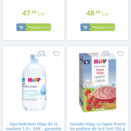
47
48
,50
,50
Lei
Lei
Adauga in cos
Adauga in cos
Apa bebelusi Hipp de la
Cereale Hipp cu lapte fructe
nastere 1.0 L SGR - garantia
de padure de la 6 luni 250 g