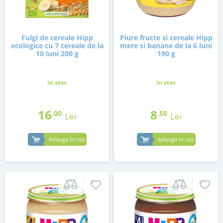
Fulgi de cereale Hipp
Piure fructe si cereale Hipp
ecologice cu 7 cereale de la
mere si banane de la 6 luni
10 luni 200 g
190 g
in stoc
in stoc
16
8
,00
,50
Lei
Lei
Adauga in cos
Adauga in cos