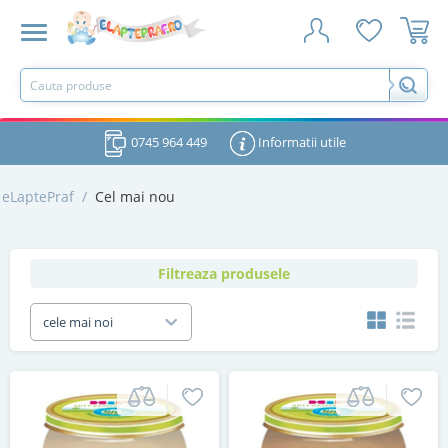
0745 964 449
Informatii utile
eLaptePraf
/
Cel mai nou
Filtreaza produsele
cele mai noi