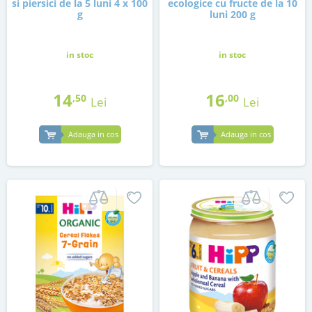
si piersici de la 5 luni 4 x 100
ecologice cu fructe de la 10
g
luni 200 g
in stoc
in stoc
14
16
,50
,00
Lei
Lei
Adauga in cos
Adauga in cos