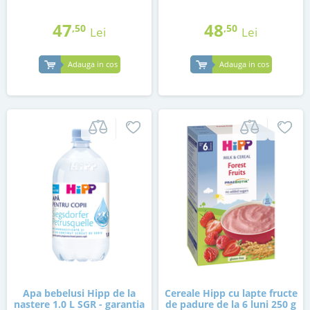
47
48
,50
,50
Lei
Lei
Adauga in cos
Adauga in cos
Apa bebelusi Hipp de la
Cereale Hipp cu lapte fructe
nastere 1.0 L SGR - garantia
de padure de la 6 luni 250 g