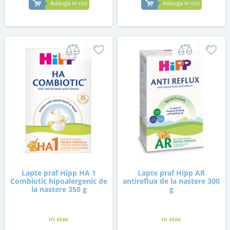
Adauga in cos
Adauga in cos
Lapte praf Hipp HA 1
Lapte praf Hipp AR
Combiotic hipoalergenic de
antireflux de la nastere 300
la nastere 350 g
g
in stoc
in stoc