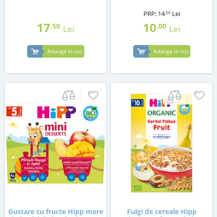
PRP:
14
Lei
,50
17
10
,50
,00
Lei
Lei
Adauga in cos
Adauga in cos
Gustare cu fructe Hipp mere
Fulgi de cereale Hipp