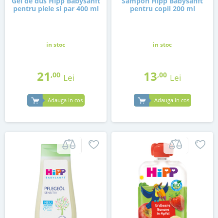
Gel de dus Hipp Babysanft
Sampon Hipp Babysanft
pentru piele si par 400 ml
pentru copii 200 ml
in stoc
in stoc
21
13
,00
,00
Lei
Lei
Adauga in cos
Adauga in cos