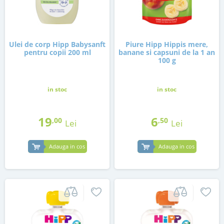
Ulei de corp Hipp Babysanft
Piure Hipp Hippis mere,
pentru copii 200 ml
banane si capsuni de la 1 an
100 g
in stoc
in stoc
19
6
,00
,50
Lei
Lei
Adauga in cos
Adauga in cos