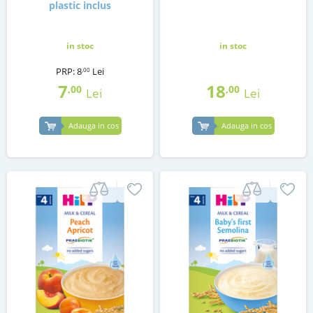
plastic inclus
in stoc
in stoc
PRP:
8
Lei
,00
7
18
,00
,00
Lei
Lei
Adauga in cos
Adauga in cos