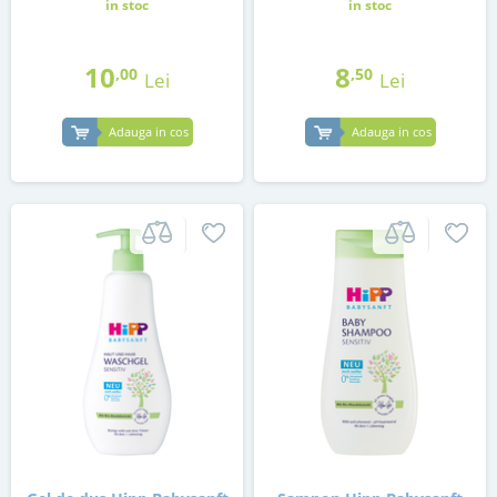
in stoc
in stoc
10
8
,00
,50
Lei
Lei
Adauga in cos
Adauga in cos