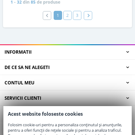
1
-
32
din
85
de produse
1
2
3
INFORMATII
DE CE SA NE ALEGETI
CONTUL MEU
SERVICII CLIENTI
CONTACT
Acest website foloseste cookies
Folosim cookie-uri pentru a personaliza conținutul și anunțurile,
pentru a oferi funcții de rețele sociale și pentru a analiza traficul.
Email:
office@elaptepraf.ro