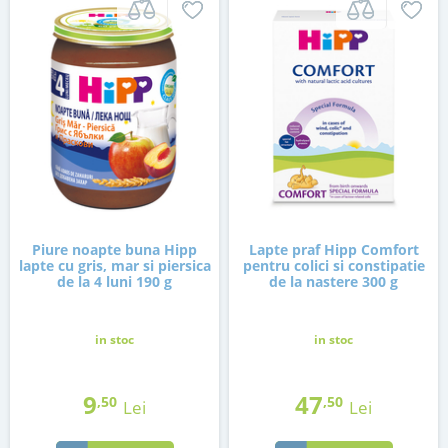
Piure noapte buna Hipp
Lapte praf Hipp Comfort
lapte cu gris, mar si piersica
pentru colici si constipatie
de la 4 luni 190 g
de la nastere 300 g
in stoc
in stoc
9
47
,50
,50
Lei
Lei