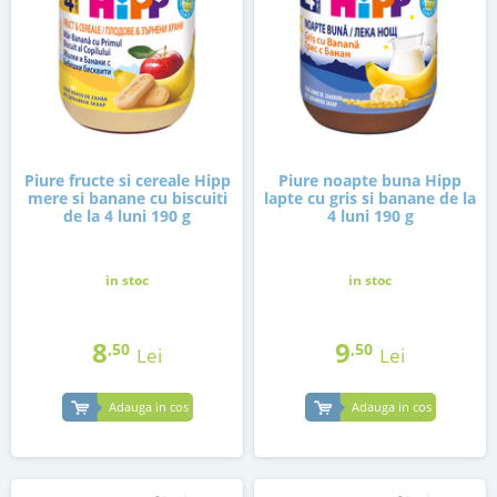
Piure fructe si cereale Hipp
Piure noapte buna Hipp
mere si banane cu biscuiti
lapte cu gris si banane de la
de la 4 luni 190 g
4 luni 190 g
in stoc
in stoc
8
9
,50
,50
Lei
Lei
Adauga in cos
Adauga in cos