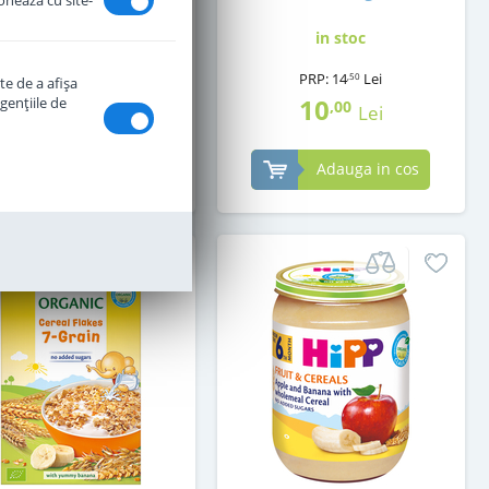
ionează cu site-
in stoc
in stoc
PRP:
14
Lei
,50
te de a afişa
17
10
genţiile de
,50
,00
Lei
Lei
Adauga in cos
Adauga in cos