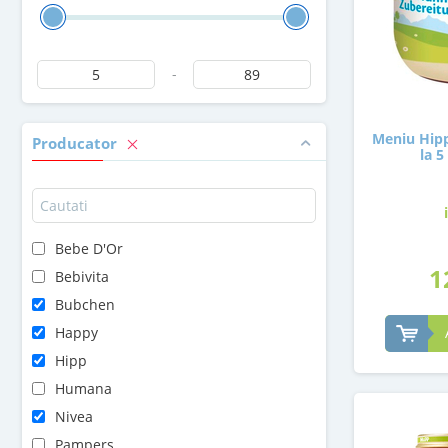
-
Meniu Hipp
Producator
la 5
Bebe D'Or
1
Bebivita
Bubchen
Happy
Hipp
Humana
Nivea
Pampers