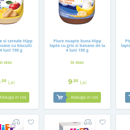
e si cereale Hipp
Piure noapte buna Hipp
Pi
nane cu biscuiti
lapte cu gris si banane de la
lapt
 4 luni 190 g
4 luni 190 g
in stoc
in stoc
8
9
,50
,50
Lei
Lei
Adauga in cos
Adauga in cos