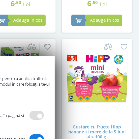
6
6
,50
,50
Lei
Lei
Adauga in cos
Adauga in cos
 pentru a analiza traficul.
odul în care folosiți site-ul
.
a în pagină şi
.
te pentru bebelusi HiPP
Gustare cu fructe Hipp
anic Baby Pasta de la 6
banane si mere de la 5 luni
luni 320 g
4 x 100 g