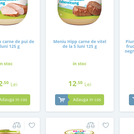
 carne de pui de
Meniu Hipp carne de vitel
Piur
 luni 125 g
de la 5 luni 125 g
fru
negr
in stoc
in stoc
2
12
,50
,50
Lei
Lei
Adauga in cos
Adauga in cos