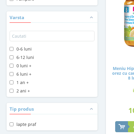
Penaten
Plasmon
Varsta
Sudocrem
Topfer
0-6 luni
6-12 luni
0 luni +
Meniu Hip
orez cu car
6 luni +
8 l
1 an +
2 ani +
1
Tip produs
lapte praf