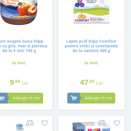
ure noapte buna Hipp
Lapte praf Hipp Comfort
e cu gris, mar si piersica
pentru colici si constipatie
de la 4 luni 190 g
de la nastere 300 g
in stoc
in stoc
9
47
,50
,50
Lei
Lei
Adauga in cos
Adauga in cos