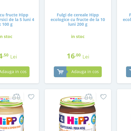
cu fructe Hipp
Fulgi de cereale Hipp
sici de la 5 luni 4
ecologice cu fructe de la 10
ecol
x 100 g
luni 200 g
in stoc
in stoc
4
16
,50
,00
Lei
Lei
Adauga in cos
Adauga in cos