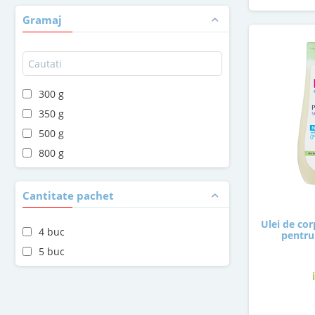
Gramaj
300 g
350 g
500 g
800 g
Cantitate pachet
Ulei de co
4 buc
pentru
5 buc