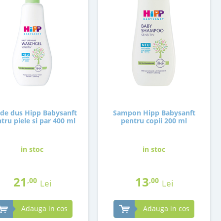
 de dus Hipp Babysanft
Sampon Hipp Babysanft
tru piele si par 400 ml
pentru copii 200 ml
in stoc
in stoc
21
13
,00
,00
Lei
Lei
Adauga in cos
Adauga in cos