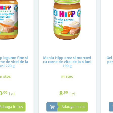
p legume fine si
Meniu Hipp orez si morcovi
Gel
ne de vitel de la
cu carne de vitel de la 4 luni
pen
uni 220 g
190 g
in stoc
in stoc
0
8
,00
,50
Lei
Lei
Adauga in cos
Adauga in cos