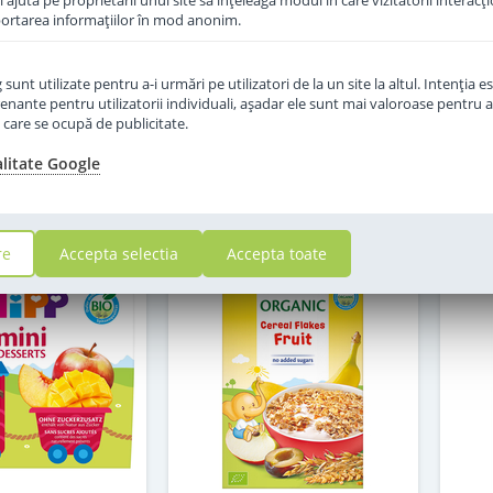
îi ajută pe proprietarii unui site să înţeleagă modul în care vizitatorii interacţ
aportarea informaţiilor în mod anonim.
in stoc
in stoc
unt utilizate pentru a-i urmări pe utilizatori de la un site la altul. Intenţia es
6
16
enante pentru utilizatorii individuali, aşadar ele sunt mai valoroase pentru a
,50
,00
Lei
Lei
ţe care se ocupă de publicitate.
alitate Google
Adauga in cos
Adauga in cos
re
Accepta selectia
Accepta toate