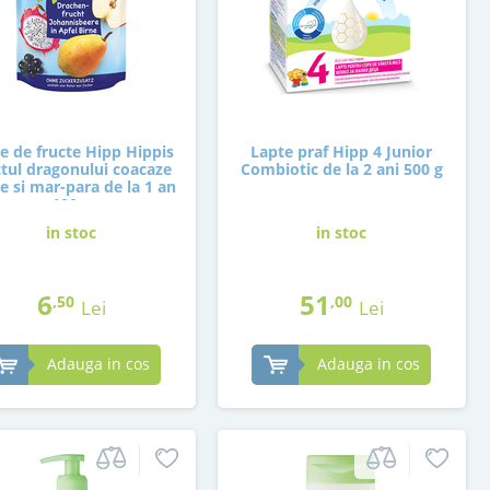
e de fructe Hipp Hippis
Lapte praf Hipp 4 Junior
ctul dragonului coacaze
Combiotic de la 2 ani 500 g
e si mar-para de la 1 an
100 g
in stoc
in stoc
6
51
,50
,00
Lei
Lei
Adauga in cos
Adauga in cos