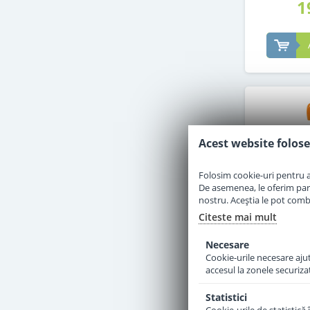
1
Acest website folose
Folosim cookie-uri pentru a 
De asemenea, le oferim parten
nostru. Aceștia le pot combin
Citeste mai mult
Necesare
Cookie-urile necesare ajută
accesul la zonele securiza
Piure Hip
fructul p
Statistici
mere de