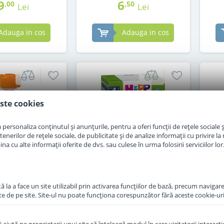
9
6
,00
,50
Lei
Lei
Adauga in cos
Adauga in cos
ste cookies
personaliza conținutul și anunțurile, pentru a oferi funcții de rețele sociale și
erilor de rețele sociale, de publicitate și de analize informații cu privire la m
a cu alte informații oferite de dvs. sau culese în urma folosirii serviciilor lor
 la a face un site utilizabil prin activarea funcţiilor de bază, precum navigare
te de pe site. Site-ul nu poate funcţiona corespunzător fără aceste cookie-uri
p Hippis mango,
Cereale Hipp fara lapte
Pas
asiunii, pere si
primul ovaz al copilului de
Org
 la 1 an 100 g
la 4 luni 200 g