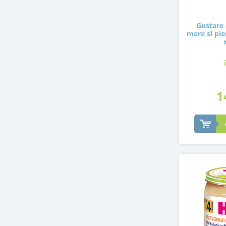
Gustare 
mere si pier
1