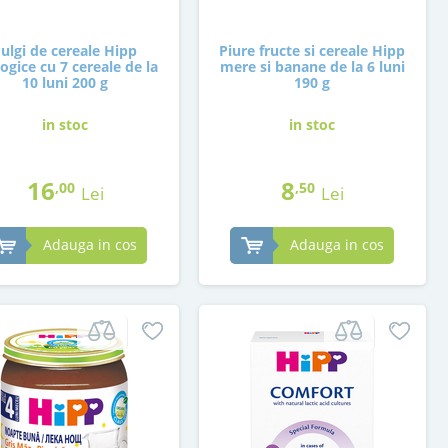
Fulgi de cereale Hipp
Piure fructe si cereale Hipp
ogice cu 7 cereale de la
mere si banane de la 6 luni
10 luni 200 g
190 g
in stoc
in stoc
16
8
,00
,50
Lei
Lei
Adauga in cos
Adauga in cos