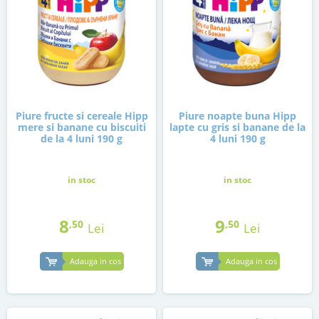
Piure fructe si cereale Hipp
Piure noapte buna Hipp
mere si banane cu biscuiti
lapte cu gris si banane de la
de la 4 luni 190 g
4 luni 190 g
in stoc
in stoc
8
9
,50
,50
Lei
Lei
Adauga in cos
Adauga in cos