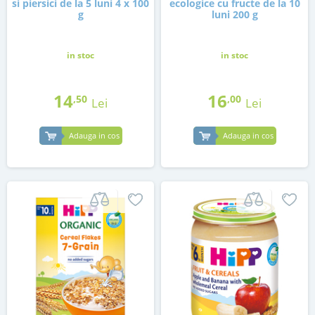
si piersici de la 5 luni 4 x 100
ecologice cu fructe de la 10
g
luni 200 g
in stoc
in stoc
14
16
,50
,00
Lei
Lei
Adauga in cos
Adauga in cos