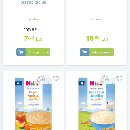
plastic inclus
in stoc
in stoc
PRP:
8
Lei
,00
7
18
,00
,00
Lei
Lei
Adauga in cos
Adauga in cos