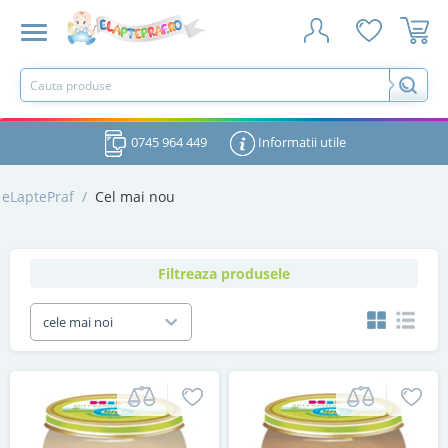
0745 964 449
Informatii utile
eLaptePraf
/
Cel mai nou
Filtreaza produsele
cele mai noi