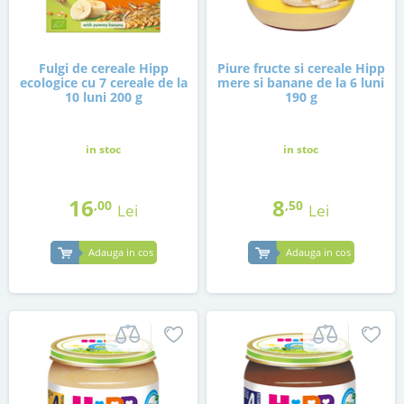
Fulgi de cereale Hipp
Piure fructe si cereale Hipp
ecologice cu 7 cereale de la
mere si banane de la 6 luni
10 luni 200 g
190 g
in stoc
in stoc
16
8
,00
,50
Lei
Lei
Adauga in cos
Adauga in cos