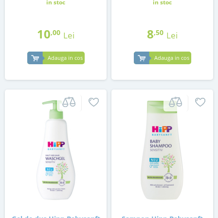
in stoc
in stoc
10
8
,00
,50
Lei
Lei
Adauga in cos
Adauga in cos