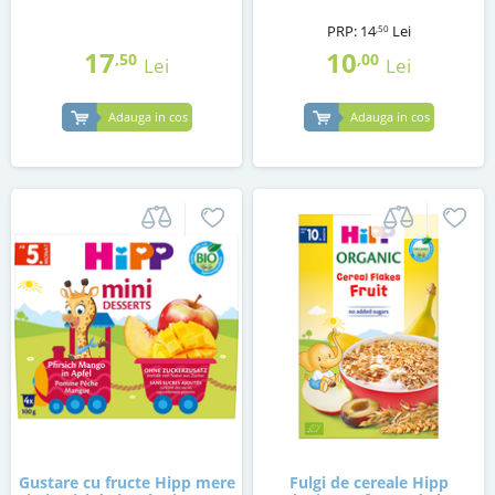
PRP:
14
Lei
,50
17
10
,50
,00
Lei
Lei
Adauga in cos
Adauga in cos
Gustare cu fructe Hipp mere
Fulgi de cereale Hipp