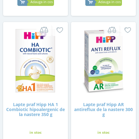
Adauga in cos
Adauga in cos
Lapte praf Hipp HA 1
Lapte praf Hipp AR
Combiotic hipoalergenic de
antireflux de la nastere 300
la nastere 350 g
g
in stoc
in stoc