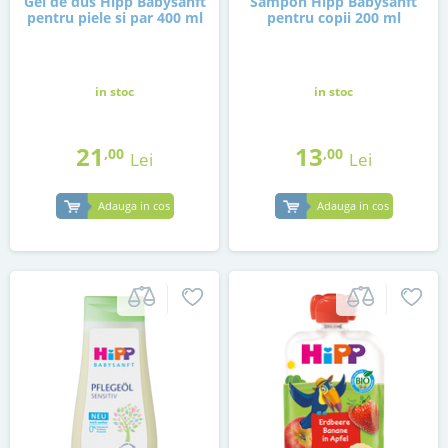
Gel de dus Hipp Babysanft
Sampon Hipp Babysanft
pentru piele si par 400 ml
pentru copii 200 ml
in stoc
in stoc
21
13
,00
,00
Lei
Lei
Adauga in cos
Adauga in cos