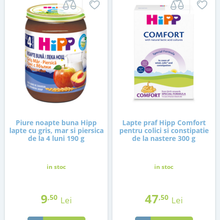
Piure noapte buna Hipp
Lapte praf Hipp Comfort
lapte cu gris, mar si piersica
pentru colici si constipatie
de la 4 luni 190 g
de la nastere 300 g
in stoc
in stoc
9
47
,50
,50
Lei
Lei