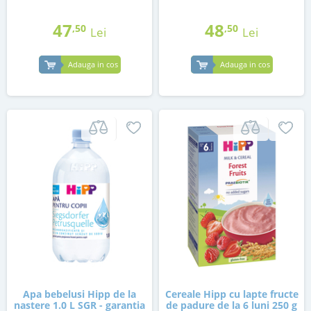
47
48
,50
,50
Lei
Lei
Adauga in cos
Adauga in cos
Apa bebelusi Hipp de la
Cereale Hipp cu lapte fructe
nastere 1.0 L SGR - garantia
de padure de la 6 luni 250 g