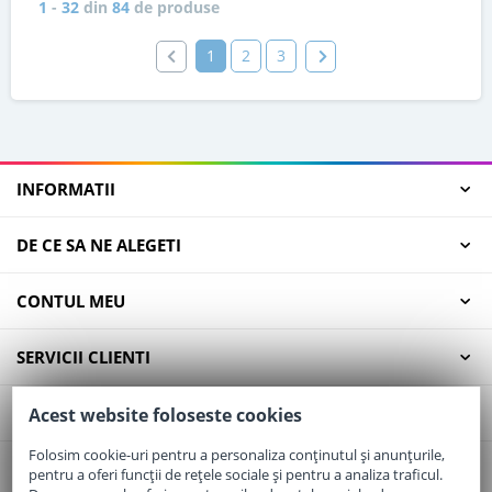
1
-
32
din
84
de produse
1
2
3
INFORMATII
DE CE SA NE ALEGETI
CONTUL MEU
SERVICII CLIENTI
CONTACT
Acest website foloseste cookies
Folosim cookie-uri pentru a personaliza conținutul și anunțurile,
pentru a oferi funcții de rețele sociale și pentru a analiza traficul.
Email:
office@elaptepraf.ro