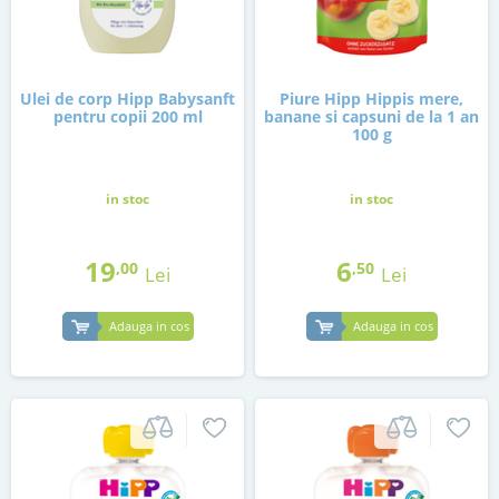
Ulei de corp Hipp Babysanft
Piure Hipp Hippis mere,
pentru copii 200 ml
banane si capsuni de la 1 an
100 g
in stoc
in stoc
19
6
,00
,50
Lei
Lei
Adauga in cos
Adauga in cos