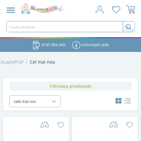
0745 964 449
Informatii utile
eLaptePraf
/
Cel mai nou
Filtreaza produsele
cele mai noi