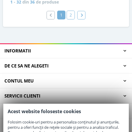
1
-
32
din
36
de produse
1
2
INFORMATII
DE CE SA NE ALEGETI
CONTUL MEU
SERVICII CLIENTI
CONTACT
Acest website foloseste cookies
Folosim cookie-uri pentru a personaliza conținutul și anunțurile,
pentru a oferi funcții de rețele sociale și pentru a analiza traficul.
Email:
office@elaptepraf.ro