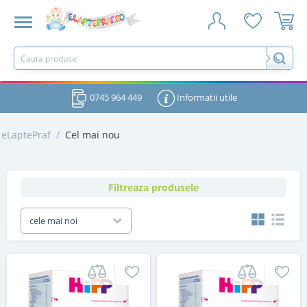
0745 964 449
Informatii utile
eLaptePraf
/
Cel mai nou
Filtreaza produsele
cele mai noi