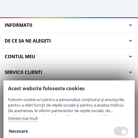
INFORMATII
DE CE SA NE ALEGETI
CONTUL MEU
SERVICII CLIENTI
CONTACT
Acest website foloseste cookies
Folosim cookie-uri pentru a personaliza conținutul și anunțurile,
pentru a oferi funcții de rețele sociale și pentru a analiza traficul.
Email:
office@elaptepraf.ro
De asemenea, le oferim partenerilor de rețele sociale, de
Telefon:
0745-964-449
publicitate și de analize informații cu privire la modul în care
Citeste mai mult
folosiți site-ul nostru. Aceștia le pot combina cu alte informații
Adresa:
Sos. Borsului, Nr. 20, Oradea, Jud. Bihor
oferite de dvs. sau culese în urma folosirii serviciilor lor.
Necesare