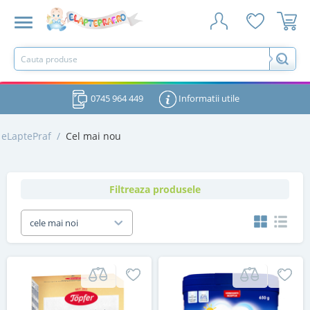
0745 964 449
Informatii utile
eLaptePraf
/
Cel mai nou
Filtreaza produsele
cele mai noi