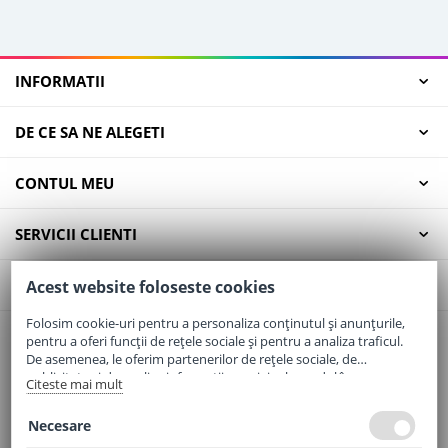
INFORMATII
DE CE SA NE ALEGETI
CONTUL MEU
SERVICII CLIENTI
CONTACT
Acest website foloseste cookies
Folosim cookie-uri pentru a personaliza conținutul și anunțurile,
pentru a oferi funcții de rețele sociale și pentru a analiza traficul.
Email:
office@elaptepraf.ro
De asemenea, le oferim partenerilor de rețele sociale, de
Telefon:
0745-964-449
publicitate și de analize informații cu privire la modul în care
Citeste mai mult
folosiți site-ul nostru. Aceștia le pot combina cu alte informații
Adresa:
Sos. Borsului, Nr. 20, Oradea, Jud. Bihor
oferite de dvs. sau culese în urma folosirii serviciilor lor.
Necesare