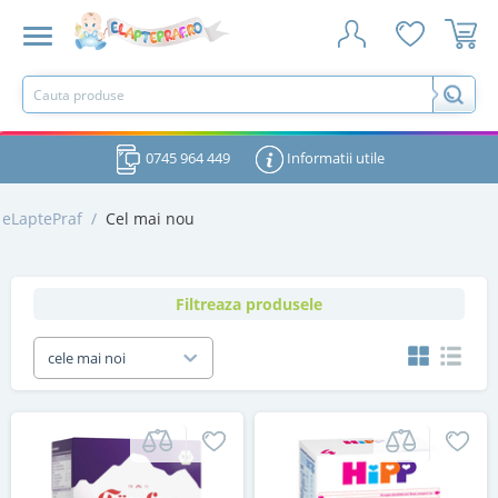
0745 964 449
Informatii utile
eLaptePraf
/
Cel mai nou
Filtreaza produsele
cele mai noi