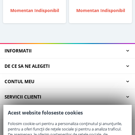
Momentan Indisponibil
Momentan Indisponibil
INFORMATII
DE CE SA NE ALEGETI
CONTUL MEU
SERVICII CLIENTI
CONTACT
Acest website foloseste cookies
Folosim cookie-uri pentru a personaliza conținutul și anunțurile,
pentru a oferi funcții de rețele sociale și pentru a analiza traficul.
Email:
office@elaptepraf.ro
De asemenea, le oferim partenerilor de rețele sociale, de