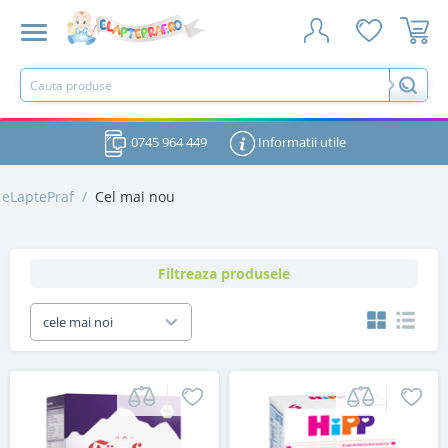
0745 964 449
Informatii utile
eLaptePraf
/
Cel mai nou
Filtreaza produsele
cele mai noi