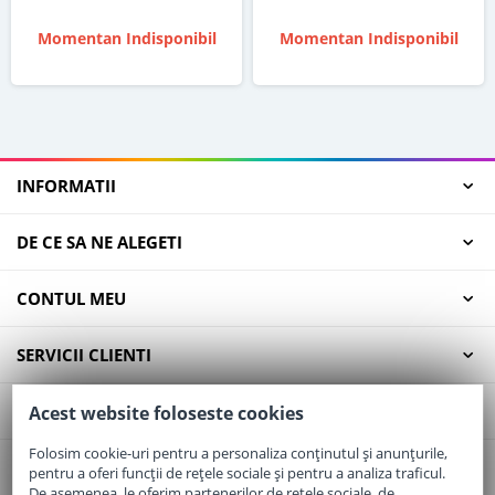
Momentan Indisponibil
Momentan Indisponibil
INFORMATII
DE CE SA NE ALEGETI
CONTUL MEU
SERVICII CLIENTI
CONTACT
Acest website foloseste cookies
Folosim cookie-uri pentru a personaliza conținutul și anunțurile,
pentru a oferi funcții de rețele sociale și pentru a analiza traficul.
Email:
office@elaptepraf.ro
De asemenea, le oferim partenerilor de rețele sociale, de