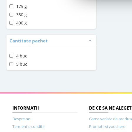
175 g
350 g
400 g
Cantitate pachet
4 buc
5 buc
INFORMATII
DE CE SA NE ALEGET
Despre noi
Gama variata de produs
Termeni si conditii
Promotii si vouchere