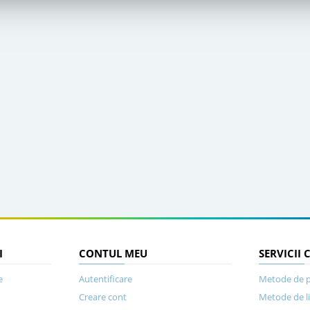
I
CONTUL MEU
SERVICII 
e
Autentificare
Metode de p
Creare cont
Metode de l