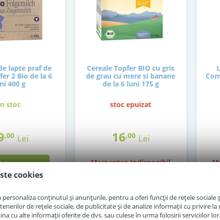
e lapte praf de
Cereale Topfer BIO cu gris
er 2 Bio de la 6
de grau cu mere si banane
Com
ni 400 g
de la 6 luni 175 g
in stoc
stoc epuizat
9
16
,00
,00
Lei
Lei
Momentan Indisponibil
Mo
Adauga in cos
ste cookies
personaliza conținutul și anunțurile, pentru a oferi funcții de rețele sociale și
erilor de rețele sociale, de publicitate și de analize informații cu privire la m
a cu alte informații oferite de dvs. sau culese în urma folosirii serviciilor lor