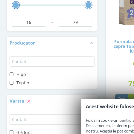
-
Formula d
Producator
capra Topf
lu
Hipp
7
Topfer
Varsta
Acest website folose
Folosim cookie-uri pentru a 
De asemenea, le oferim parten
nostru. Aceștia le pot combin
0-6 luni