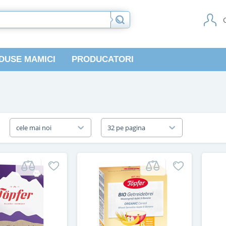
DUSE MAMICI
PRODUCATORI
a
cele mai noi
32 pe pagina