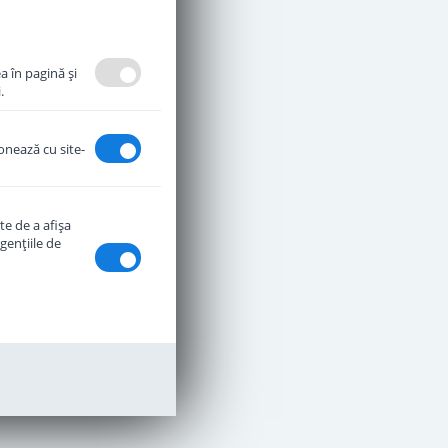
a în pagină şi
.
ionează cu site-
te de a afişa
genţiile de