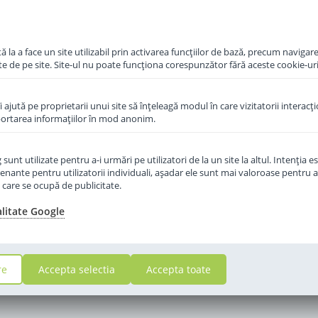
 la a face un site utilizabil prin activarea funcţiilor de bază, precum navigare
te de pe site. Site-ul nu poate funcţiona corespunzător fără aceste cookie-uri
îi ajută pe proprietarii unui site să înţeleagă modul în care vizitatorii interacţ
aportarea informaţiilor în mod anonim.
unt utilizate pentru a-i urmări pe utilizatori de la un site la altul. Intenţia es
enante pentru utilizatorii individuali, aşadar ele sunt mai valoroase pentru a
ţe care se ocupă de publicitate.
alitate Google
re
Accepta selectia
Accepta toate