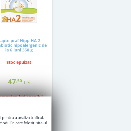
Lapte praf Hipp HA 2
biotic hipoalergenic de
la 6 luni 350 g
stoc epuizat
47
,50
Lei
mentan Indisponibil
 pentru a analiza traficul.
odul în care folosiți site-ul
.