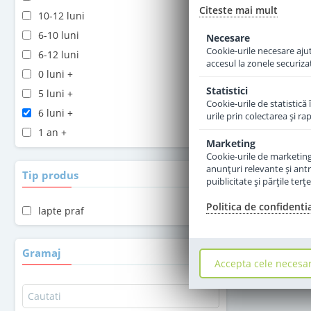
Citeste mai mult
10-12 luni
6-10 luni
Necesare
Cookie-urile necesare ajută
6-12 luni
accesul la zonele securiza
0 luni +
Statistici
5 luni +
Cookie-urile de statistică 
6 luni +
urile prin colectarea şi r
1 an +
Marketing
2 ani +
Cookie-urile de marketing s
anunţuri relevante şi antr
Tip produs
puiblicitate şi părţile ter
Politica de confidenti
lapte praf
Gramaj
Accepta cele necesa