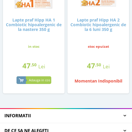
Lapte praf Hipp HA 1
Lapte praf Hipp HA 2
Combiotic hipoalergenic de
Combiotic hipoalergenic de
la nastere 350 g
la 6 luni 350 g
in stoc
stoc epuizat
47
47
,50
,50
Lei
Lei
Adauga in cos
Momentan Indisponibil
INFORMATII
DE CE SA NE ALEGETI