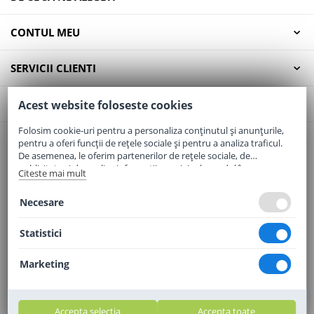
CONTUL MEU
SERVICII CLIENTI
CONTACT
Acest website foloseste cookies
Folosim cookie-uri pentru a personaliza conținutul și anunțurile,
pentru a oferi funcții de rețele sociale și pentru a analiza traficul.
Email:
office@elaptepraf.ro
De asemenea, le oferim partenerilor de rețele sociale, de
Telefon:
0745-964-449
publicitate și de analize informații cu privire la modul în care
Citeste mai mult
folosiți site-ul nostru. Aceștia le pot combina cu alte informații
Adresa:
Sos. Borsului, Nr. 20, Oradea, Jud. Bihor
oferite de dvs. sau culese în urma folosirii serviciilor lor.
Necesare
Statistici
Marketing
Accepta selectia
Accepta toate