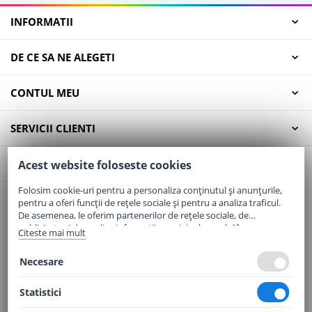
INFORMATII
DE CE SA NE ALEGETI
CONTUL MEU
SERVICII CLIENTI
CONTACT
Acest website foloseste cookies
Folosim cookie-uri pentru a personaliza conținutul și anunțurile,
pentru a oferi funcții de rețele sociale și pentru a analiza traficul.
Email:
office@elaptepraf.ro
De asemenea, le oferim partenerilor de rețele sociale, de
Telefon:
0745-964-449
publicitate și de analize informații cu privire la modul în care
Citeste mai mult
folosiți site-ul nostru. Aceștia le pot combina cu alte informații
Adresa:
Sos. Borsului, Nr. 20, Oradea, Jud. Bihor
oferite de dvs. sau culese în urma folosirii serviciilor lor.
Necesare
Statistici