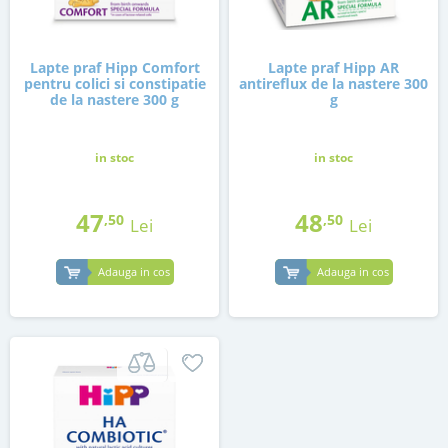
Lapte praf Hipp Comfort
Lapte praf Hipp AR
pentru colici si constipatie
antireflux de la nastere 300
de la nastere 300 g
g
in stoc
in stoc
47
48
,50
,50
Lei
Lei
Adauga in cos
Adauga in cos