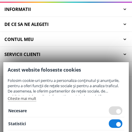
INFORMATII
DE CE SA NE ALEGETI
CONTUL MEU
SERVICII CLIENTI
CONTACT
Acest website foloseste cookies
Folosim cookie-uri pentru a personaliza conținutul și anunțurile,
pentru a oferi funcții de rețele sociale și pentru a analiza traficul.
Email:
office@elaptepraf.ro
De asemenea, le oferim partenerilor de rețele sociale, de
Telefon:
0745-964-449
publicitate și de analize informații cu privire la modul în care
Citeste mai mult
folosiți site-ul nostru. Aceștia le pot combina cu alte informații
Adresa:
Sos. Borsului, Nr. 20, Oradea, Jud. Bihor
oferite de dvs. sau culese în urma folosirii serviciilor lor.
Necesare
Statistici