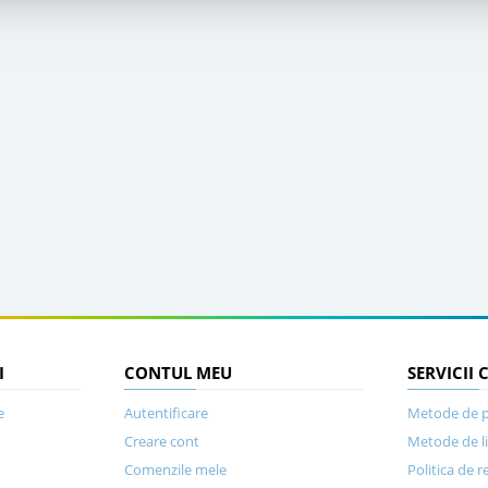
I
CONTUL MEU
SERVICII 
e
Autentificare
Metode de p
Creare cont
Metode de l
Comenzile mele
Politica de r