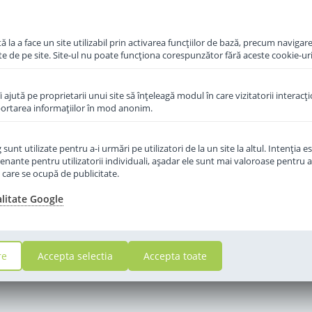
in cos
 la a face un site utilizabil prin activarea funcţiilor de bază, precum navigare
te de pe site. Site-ul nu poate funcţiona corespunzător fără aceste cookie-uri
îi ajută pe proprietarii unui site să înţeleagă modul în care vizitatorii interacţ
aportarea informaţiilor în mod anonim.
unt utilizate pentru a-i urmări pe utilizatori de la un site la altul. Intenţia es
enante pentru utilizatorii individuali, aşadar ele sunt mai valoroase pentru a
ţe care se ocupă de publicitate.
alitate Google
re
Accepta selectia
Accepta toate