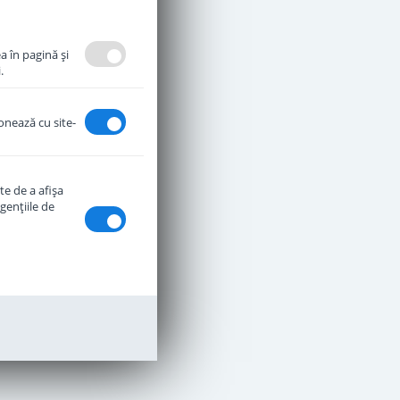
a în pagină şi
.
ionează cu site-
te de a afişa
genţiile de