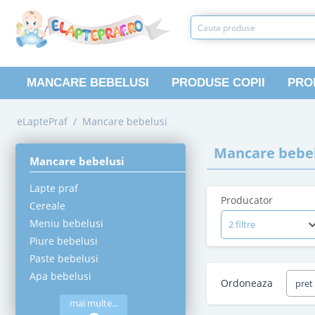
MANCARE BEBELUSI
PRODUSE COPII
PRO
eLaptePraf
/
Mancare bebelusi
Mancare bebel
Mancare bebelusi
Lapte praf
Producator
Cereale
Meniu bebelusi
2 filtre
Piure bebelusi
Paste bebelusi
Apa bebelusi
Ordoneaza
pret
mai multe...