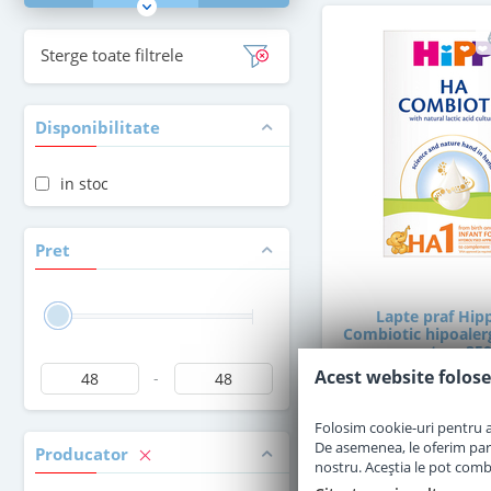
Sterge toate filtrele
Disponibilitate
in stoc
Pret
Lapte praf Hip
Combiotic hipoalerg
nastere 350
Acest website folose
-
in stoc
Folosim cookie-uri pentru a 
De asemenea, le oferim parten
Producator
47
,50
nostru. Aceștia le pot combin
Le