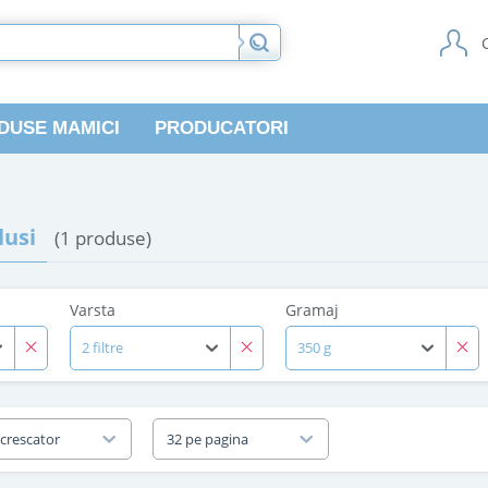
DUSE MAMICI
PRODUCATORI
usi
(1 produse)
Varsta
Gramaj
2 filtre
350 g
 crescator
32 pe pagina