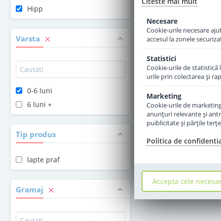
Citeste mai mult
Hipp
Adauga 
Necesare
Cookie-urile necesare ajută
Varsta
accesul la zonele securiza
Statistici
Cookie-urile de statistică 
urile prin colectarea şi r
0-6 luni
Marketing
6 luni +
Cookie-urile de marketing s
anunţuri relevante şi antr
puiblicitate şi părţile ter
Tip produs
Politica de confidenti
lapte praf
Accepta cele necesa
Gramaj