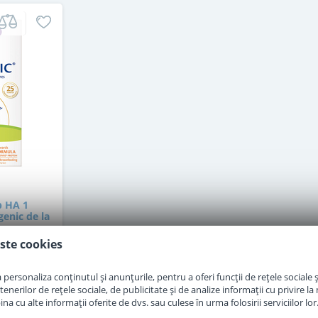
p HA 1
enic de la
 g
ste cookies
personaliza conținutul și anunțurile, pentru a oferi funcții de rețele sociale și
erilor de rețele sociale, de publicitate și de analize informații cu privire la m
a cu alte informații oferite de dvs. sau culese în urma folosirii serviciilor lor
i